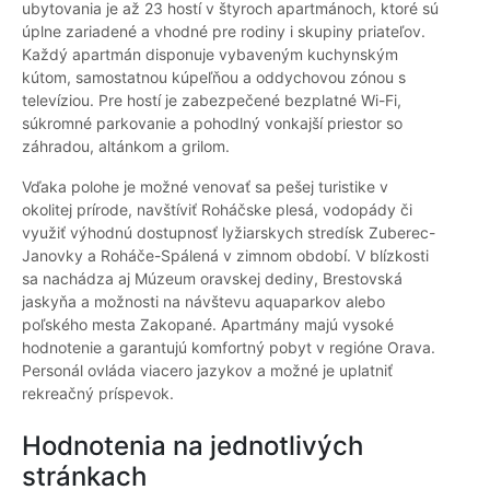
ubytovania je až 23 hostí v štyroch apartmánoch, ktoré sú
úplne zariadené a vhodné pre rodiny i skupiny priateľov.
Každý apartmán disponuje vybaveným kuchynským
kútom, samostatnou kúpeľňou a oddychovou zónou s
televíziou. Pre hostí je zabezpečené bezplatné Wi-Fi,
súkromné parkovanie a pohodlný vonkajší priestor so
záhradou, altánkom a grilom.
Vďaka polohe je možné venovať sa pešej turistike v
okolitej prírode, navštíviť Roháčske plesá, vodopády či
využiť výhodnú dostupnosť lyžiarskych stredísk Zuberec-
Janovky a Roháče-Spálená v zimnom období. V blízkosti
sa nachádza aj Múzeum oravskej dediny, Brestovská
jaskyňa a možnosti na návštevu aquaparkov alebo
poľského mesta Zakopané. Apartmány majú vysoké
hodnotenie a garantujú komfortný pobyt v regióne Orava.
Personál ovláda viacero jazykov a možné je uplatniť
rekreačný príspevok.
Hodnotenia na jednotlivých
stránkach