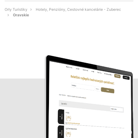
Orly Turistiky
Hotely, Penzióny, Cestovné kancelárie - Zuberec
Oravskie