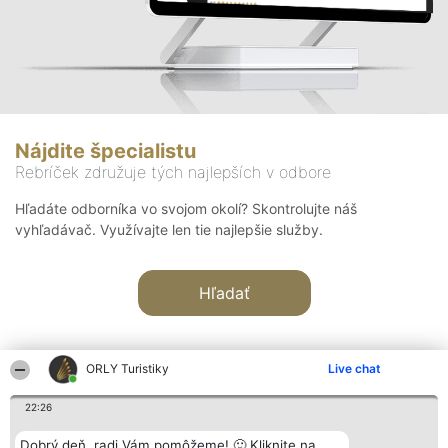
Nájdite špecialistu
Rebríček združuje tých najlepších v odbore
Hľadáte odborníka vo svojom okolí? Skontrolujte náš
vyhľadávač. Využívajte len tie najlepšie služby.
Hľadať
ORLY Turistiky
Live chat
22:26
Organizátor hodnotenia
Hodnotenie
Kontakt
Dobrý deň, radi Vám pomôžeme! 🙂 Kliknite na