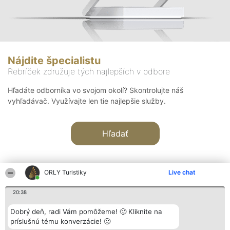
Nájdite špecialistu
Rebríček združuje tých najlepších v odbore
Hľadáte odborníka vo svojom okolí? Skontrolujte náš
vyhľadávač. Využívajte len tie najlepšie služby.
Hľadať
ORLY Turistiky
Live chat
20:38
Organizátor hodnotenia
Hodnotenie
Kontakt
Dobrý deň, radi Vám pomôžeme! 🙂 Kliknite na
Bright Side Solutions sp. z o.
Laureáti
Kontakt
príslušnú tému konverzácie! 🙂
o. sp. k.
Lista