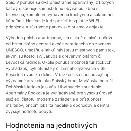
Spiš. V ponuke sú dva priestranné apartmány, z ktorých
každý disponuje samostatnou obývacou izbou s
televíziou, kompletne vybavenou kuchyňou a súkromnou
kúpeľňou. Hosťom je k dispozícii bezplatné Wi-Fi
pripojenie a súkromné parkovisko priamo v objekte.
Výhodná poloha apartmánov, len niekoľko minút chôdze
od historického centra Levoče zaradeného do zoznamu
UNESCO, umožňuje ľahkú návštevu miestnych pamiatok,
akými sú Kostol sv. Jakuba s dreveným oltárom či
Levočská radnica. Okolie ponúka možnosti turistických
vychádzok, cykloturistiky či zimného lyžovania v Ski
Resorte Levočská dolina. V blízkosti sa nachádzajú aj
významné atrakcie ako Spišský hrad, Mariánska hora či
Dobšinská ľadová jaskyňa. Ubytovacie zariadenie
Apartmány Podkova je vyhľadávané pre vysokú úroveň
služieb, čistotu, moderné zariadenie a prístupnosť
majiteľov, pričom lokalita neďaleko obchodov a centra
zvyšuje hodnotu pobytu.
Hodnotenia na jednotlivých