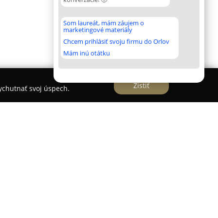
Som laureát, mám záujem o
marketingové materiály
Chcem prihlásiť svoju firmu do Orlov
Mám inú otátku
Zistiť
vychutnať svoj úspech.
ajú vo Veľkom Mederi a poskytujú
é pre rodiny aj skupiny v tichej lokalite.
zariadené v škandinávskom štýle, pričom sa