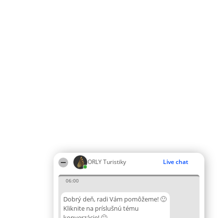
ORLY Turistiky
Live chat
06:00
Dobrý deň, radi Vám pomôžeme! 🙂
Kliknite na príslušnú tému
konverzácie! 🙂