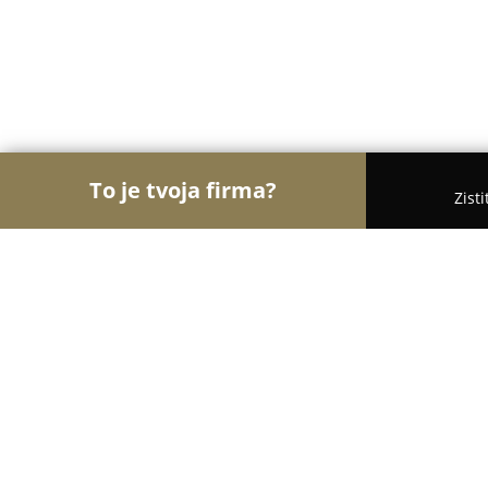
To je tvoja firma?
Zist
Orly Turistiky
Hotely, Penzióny, Cestovné kancel
Apartmány Scandic