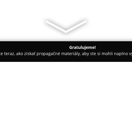
Gratulujeme!
ite teraz, ako získať propagačné materiály, aby ste si mohli naplno 
árie - Veľký Meder
Apartmány Scandic
O spoločnosti:
Apartmány Scandic
sa nachádz
nadštandardné ubytovanie vhodn
Novovybudované apartmány sú 