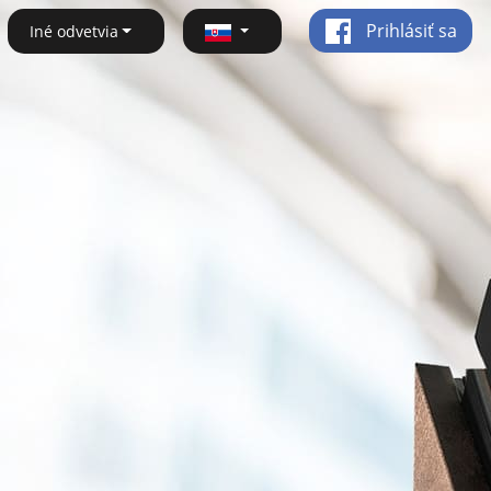
Prihlásiť sa
Iné odvetvia