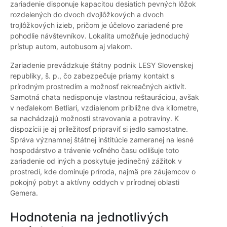
zariadenie disponuje kapacitou desiatich pevných lôžok
rozdelených do dvoch dvojlôžkových a dvoch
trojlôžkových izieb, pričom je účelovo zariadené pre
pohodlie návštevníkov. Lokalita umožňuje jednoduchý
prístup autom, autobusom aj vlakom.
Zariadenie prevádzkuje štátny podnik LESY Slovenskej
republiky, š. p., čo zabezpečuje priamy kontakt s
prírodným prostredím a možnosť rekreačných aktivít.
Samotná chata nedisponuje vlastnou reštauráciou, avšak
v neďalekom Betliari, vzdialenom približne dva kilometre,
sa nachádzajú možnosti stravovania a potraviny. K
dispozícii je aj príležitosť pripraviť si jedlo samostatne.
Správa významnej štátnej inštitúcie zameranej na lesné
hospodárstvo a trávenie voľného času odlišuje toto
zariadenie od iných a poskytuje jedinečný zážitok v
prostredí, kde dominuje príroda, najmä pre záujemcov o
pokojný pobyt a aktívny oddych v prírodnej oblasti
Gemera.
Hodnotenia na jednotlivých