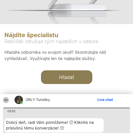
Nájdite špecialistu
Rebríček združuje tých najlepších v odbore
Hľadáte odborníka vo svojom okolí? Skontrolujte náš
vyhľadávač. Využívajte len tie najlepšie služby.
Hľadať
ORLY Turistiky
Live chat
03:02
Organizátor hodnotenia
Hodnotenie
Kontakt
Dobrý deň, radi Vám pomôžeme! 🙂 Kliknite na
Bright Side Solutions sp. z o.
Laureáti
Kontakt
príslušnú tému konverzácie! 🙂
o. sp. k.
Lista