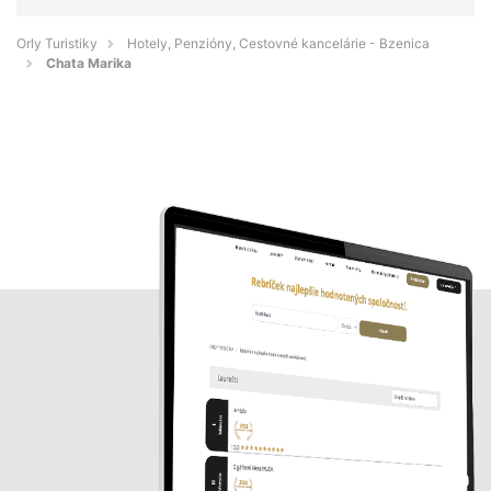
Orly Turistiky
Hotely, Penzióny, Cestovné kancelárie - Bzenica
Chata Marika