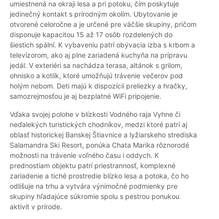
umiestnená na okraji lesa a pri potoku, čím poskytuje
jedinečný kontakt s prírodným okolím. Ubytovanie je
otvorené celoročne a je určené pre väčšie skupiny, pričom
disponuje kapacitou 15 až 17 osôb rozdelených do
šiestich spální. K vybaveniu patrí obývacia izba s krbom a
televízorom, ako aj plne zariadená kuchyňa na prípravu
jedál. V exteriéri sa nachádza terasa, altánok s grilom,
ohnisko a kotlík, ktoré umožňujú trávenie večerov pod
holým nebom. Deti majú k dispozícii preliezky a hračky,
samozrejmosťou je aj bezplatné WiFi pripojenie.
Vďaka svojej polohe v blízkosti Vodného raja Vyhne či
neďalekých turistických chodníkov, medzi ktoré patrí aj
oblasť historickej Banskej Štiavnice a lyžiarskeho strediska
Salamandra Ski Resort, ponúka Chata Marika rôznorodé
možnosti na trávenie voľného času i oddych. K
prednostiam objektu patrí priestrannosť, komplexné
zariadenie a tiché prostredie blízko lesa a potoka, čo ho
odlišuje na trhu a vytvára výnimočné podmienky pre
skupiny hľadajúce súkromie spolu s pestrou ponukou
aktivít v prírode.