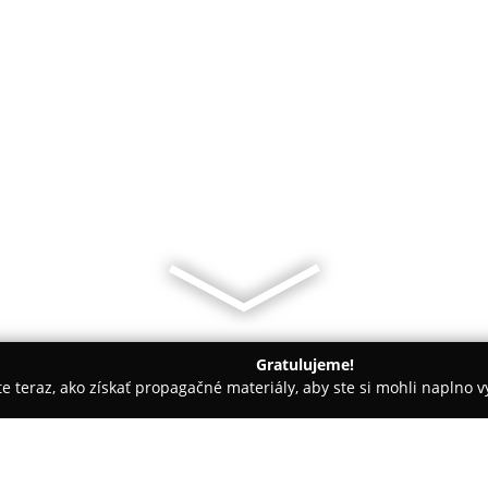
Gratulujeme!
ite teraz, ako získať propagačné materiály, aby ste si mohli naplno 
rie - Vinné
Chata pri Jazere