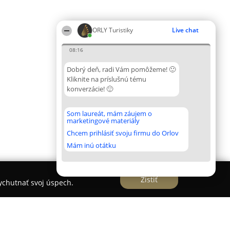
ORLY Turistiky
Live chat
08:16
Dobrý deň, radi Vám pomôžeme! 🙂
Kliknite na príslušnú tému
konverzácie! 🙂
Som laureát, mám záujem o
marketingové materiály
Chcem prihlásiť svoju firmu do Orlov
Mám inú otátku
Zistiť
vychutnať svoj úspech.