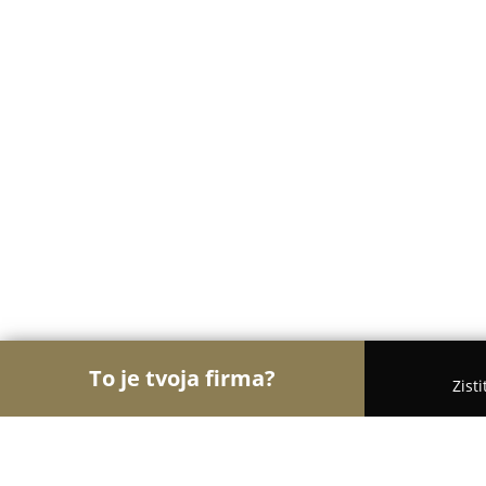
To je tvoja firma?
Zist
Orly Turistiky
Hotely, Penzióny, Cestovné kancelá