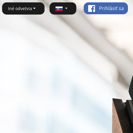
Prihlásiť sa
Iné odvetvia