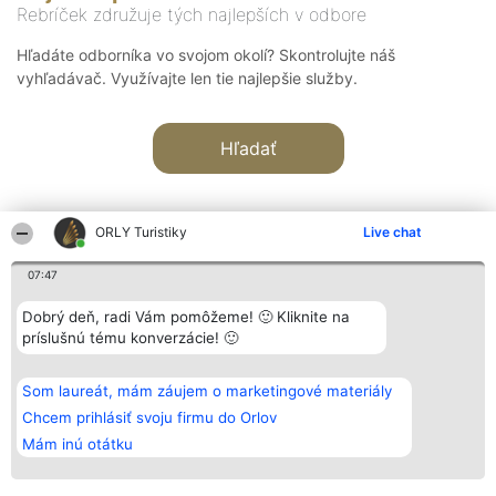
Rebríček združuje tých najlepších v odbore
Hľadáte odborníka vo svojom okolí? Skontrolujte náš
vyhľadávač. Využívajte len tie najlepšie služby.
Hľadať
ORLY Turistiky
Live chat
07:47
Organizátor hodnotenia
Hodnotenie
Kontakt
Dobrý deň, radi Vám pomôžeme! 🙂 Kliknite na
Bright Side Solutions sp. z o.
Laureáti
Kontakt
príslušnú tému konverzácie! 🙂
o. sp. k.
Lista
ul. Ruska 22
wszystkich
Wrocław 50-079
Laureatów
Som laureát, mám záujem o marketingové materiály
KRS 0000749100 | Regon
Podmienky
381313360 | NIP 8943132676
Obchodné
Chcem prihlásiť svoju firmu do Orlov
+48 508 492 400
podmienky
Mám inú otátku
Zásady
ochrany
osobných
údajov