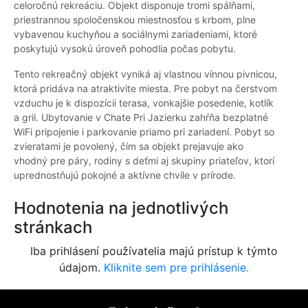
celoročnú rekreáciu. Objekt disponuje tromi spálňami,
priestrannou spoločenskou miestnosťou s krbom, plne
vybavenou kuchyňou a sociálnymi zariadeniami, ktoré
poskytujú vysokú úroveň pohodlia počas pobytu.
Tento rekreačný objekt vyniká aj vlastnou vínnou pivnicou,
ktorá pridáva na atraktivite miesta. Pre pobyt na čerstvom
vzduchu je k dispozícii terasa, vonkajšie posedenie, kotlík
a gril. Ubytovanie v Chate Pri Jazierku zahŕňa bezplatné
WiFi pripojenie i parkovanie priamo pri zariadení. Pobyt so
zvieratami je povolený, čím sa objekt prejavuje ako
vhodný pre páry, rodiny s deťmi aj skupiny priateľov, ktorí
uprednostňujú pokojné a aktívne chvíle v prírode.
Hodnotenia na jednotlivých
stránkach
Iba prihlásení používatelia majú prístup k týmto
údajom.
Kliknite sem pre prihlásenie.