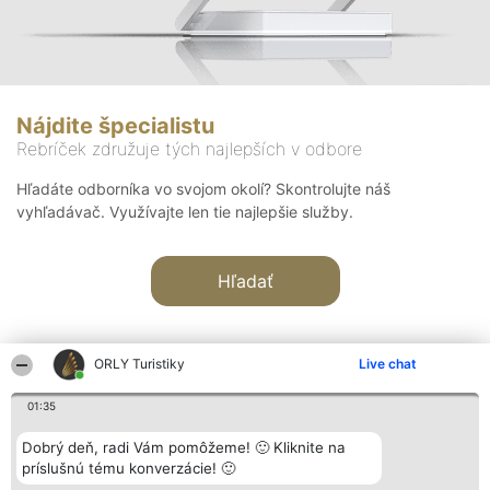
Nájdite špecialistu
Rebríček združuje tých najlepších v odbore
Hľadáte odborníka vo svojom okolí? Skontrolujte náš
vyhľadávač. Využívajte len tie najlepšie služby.
Hľadať
ORLY Turistiky
Live chat
01:35
Organizátor hodnotenia
Hodnotenie
Kontakt
Dobrý deň, radi Vám pomôžeme! 🙂 Kliknite na
Bright Side Solutions sp. z o.
Laureáti
Kontakt
príslušnú tému konverzácie! 🙂
o. sp. k.
Lista