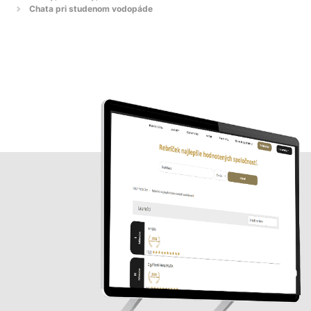
Chata pri studenom vodopáde