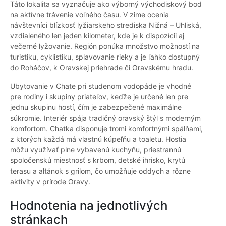
Táto lokalita sa vyznačuje ako výborný východiskový bod
na aktívne trávenie voľného času. V zime ocenia
návštevníci blízkosť lyžiarskeho strediska Nižná – Uhliská,
vzdialeného len jeden kilometer, kde je k dispozícii aj
večerné lyžovanie. Región ponúka množstvo možností na
turistiku, cyklistiku, splavovanie rieky a je ľahko dostupný
do Roháčov, k Oravskej priehrade či Oravskému hradu.
Ubytovanie v Chate pri studenom vodopáde je vhodné
pre rodiny i skupiny priateľov, keďže je určené len pre
jednu skupinu hostí, čím je zabezpečené maximálne
súkromie. Interiér spája tradičný oravský štýl s moderným
komfortom. Chatka disponuje tromi komfortnými spálňami,
z ktorých každá má vlastnú kúpeľňu a toaletu. Hostia
môžu využívať plne vybavenú kuchyňu, priestrannú
spoločenskú miestnosť s krbom, detské ihrisko, krytú
terasu a altánok s grilom, čo umožňuje oddych a rôzne
aktivity v prírode Oravy.
Hodnotenia na jednotlivých
stránkach