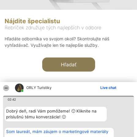
Nájdite špecialistu
Rebríček združuje tých najlepších v odbore
Hľadáte odborníka vo svojom okolí? Skontrolujte náš
vyhľadávač. Využívajte len tie najlepšie služby.
Hľadať
ORLY Turistiky
Live chat
02:42
Organizátor hodnotenia
Hodnotenie
Kontakt
Dobrý deň, radi Vám pomôžeme! 🙂 Kliknite na
Bright Side Solutions sp. z o.
Laureáti
Kontakt
príslušnú tému konverzácie! 🙂
o. sp. k.
Lista
ul. Ruska 22
wszystkich
Wrocław 50-079
Laureatów
Som laureát, mám záujem o marketingové materiály
KRS 0000749100 | Regon
Podmienky
381313360 | NIP 8943132676
Obchodné