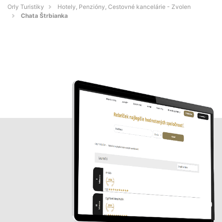
Orly Turistiky
Hotely, Penzióny, Cestovné kancelárie - Zvolen
Chata Štrbianka