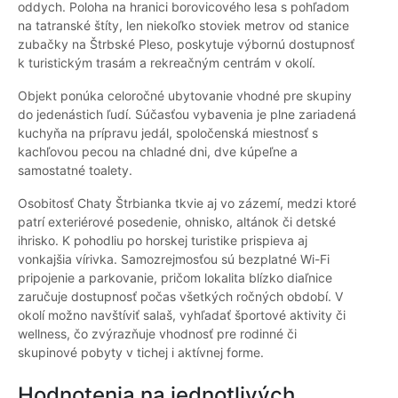
oddych. Poloha na hranici borovicového lesa s pohľadom
na tatranské štíty, len niekoľko stoviek metrov od stanice
zubačky na Štrbské Pleso, poskytuje výbornú dostupnosť
k turistickým trasám a rekreačným centrám v okolí.
Objekt ponúka celoročné ubytovanie vhodné pre skupiny
do jedenástich ľudí. Súčasťou vybavenia je plne zariadená
kuchyňa na prípravu jedál, spoločenská miestnosť s
kachľovou pecou na chladné dni, dve kúpeľne a
samostatné toalety.
Osobitosť Chaty Štrbianka tkvie aj vo zázemí, medzi ktoré
patrí exteriérové posedenie, ohnisko, altánok či detské
ihrisko. K pohodliu po horskej turistike prispieva aj
vonkajšia vírivka. Samozrejmosťou sú bezplatné Wi-Fi
pripojenie a parkovanie, pričom lokalita blízko diaľnice
zaručuje dostupnosť počas všetkých ročných období. V
okolí možno navštíviť salaš, vyhľadať športové aktivity či
wellness, čo zvýrazňuje vhodnosť pre rodinné či
skupinové pobyty v tichej i aktívnej forme.
Hodnotenia na jednotlivých