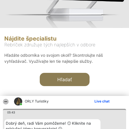
Nájdite špecialistu
Rebríček združuje tých najlepších v odbore
Hľadáte odborníka vo svojom okolí? Skontrolujte náš
vyhľadávač. Využívajte len tie najlepšie služby.
Hľadať
ORLY Turistiky
Live chat
05:43
Organizátor hodnotenia
Hodnotenie
Kontakt
Dobrý deň, radi Vám pomôžeme! 🙂 Kliknite na
Bright Side Solutions sp. z o.
Laureáti
Kontakt
príslušnú tému konverzácie! 🙂