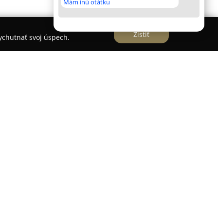
Mám inú otátku
Zistiť
vychutnať svoj úspech.
ubytovanie v historickom prostredí
pochádza z roku 1736. Objekt je držiteľom
Európskou úniou, a tým patrí medzi výnimočné a
Slovenska. Komplex sa nachádza na okraji
enej len desať minút jazdy od známych
hosťom ponúka pokoj a prepojenie s miestnou
 v rustikálnom štýle a vybavené súčasnými