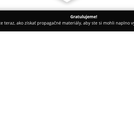
Gratulujeme!
ite teraz, ako získať propagačné materiály, aby ste si mohli naplno 
rie - Piešťany
Chateau Krakovany
O spoločnosti:
Chateau Krakovany
poskytuje 
zrekonštruovanej kúrie, ktorá 
označenia Chateau udeleného 
netradičné zariadenia v rámci 
Krakovian, malej dediny vzdial
piešťanských kúpeľov, pričom 
históriou.
Izby a apartmány sú zariadené