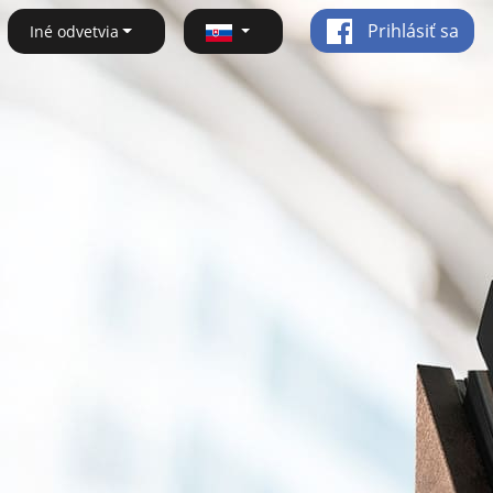
Prihlásiť sa
Iné odvetvia