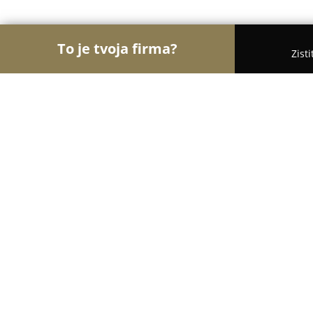
To je tvoja firma?
Zist
Orly Turistiky
Hotely, Penzióny, Cestovné kancelá
Chateau Krakovany
9.1
(1157)
Krakovany, Hoštáky 204/74
Zobraziť telefónne číslo