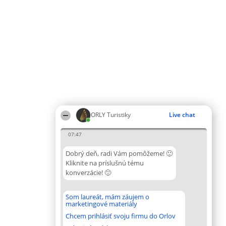
ORLY Turistiky
Live chat
07:47
Dobrý deň, radi Vám pomôžeme! 🙂
Kliknite na príslušnú tému
konverzácie! 🙂
Som laureát, mám záujem o
marketingové materiály
Chcem prihlásiť svoju firmu do Orlov