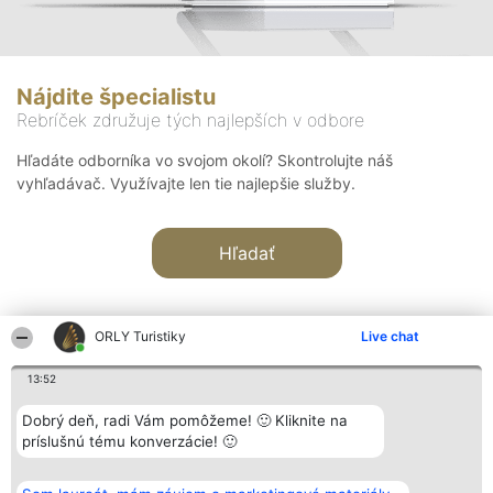
Nájdite špecialistu
Rebríček združuje tých najlepších v odbore
Hľadáte odborníka vo svojom okolí? Skontrolujte náš
vyhľadávač. Využívajte len tie najlepšie služby.
Hľadať
ORLY Turistiky
Live chat
13:52
Organizátor hodnotenia
Hodnotenie
Kontakt
Dobrý deň, radi Vám pomôžeme! 🙂 Kliknite na
Bright Side Solutions sp. z o.
Laureáti
Kontakt
príslušnú tému konverzácie! 🙂
o. sp. k.
Lista
ul. Ruska 22
wszystkich
Wrocław 50-079
Laureatów