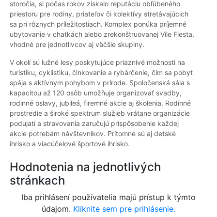
storočia, si počas rokov získalo reputáciu obľúbeného
priestoru pre rodiny, priateľov či kolektívy stretávajúcich
sa pri rôznych príležitostiach. Komplex ponúka príjemné
ubytovanie v chatkách alebo zrekonštruovanej Vile Fiesta,
vhodné pre jednotlivcov aj väčšie skupiny.
V okolí sú lužné lesy poskytujúce priaznivé možnosti na
turistiku, cyklistiku, člnkovanie a rybárčenie, čím sa pobyt
spája s aktívnym pohybom v prírode. Spoločenská sála s
kapacitou až 120 osôb umožňuje organizovať svadby,
rodinné oslavy, jubileá, firemné akcie aj školenia. Rodinné
prostredie a široké spektrum služieb vrátane organizácie
podujatí a stravovania zaručujú prispôsobenie každej
akcie potrebám návštevníkov. Prítomné sú aj detské
ihrisko a viacúčelové športové ihrisko.
Hodnotenia na jednotlivých
stránkach
Iba prihlásení používatelia majú prístup k týmto
údajom.
Kliknite sem pre prihlásenie.