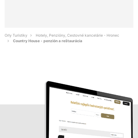
Orly Turistiky
Hotely, Penzióny, Cestovné kancelárie - Hronec
Country House - penzión a reštaurácia