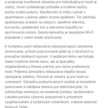
a poskytuje komfortné zázemie pre individuálnych hostí aj
rodiny, ktoré vyhľadávajú pohodlie a kvalitné služby
počas svojho pobytu. Návštevníci si môžu vybrať z
apartmánov s jednou alebo dvoma spálňami. Tie zahŕňajú
spoločenský priestor na oddych, satelitnú televíziu,
kuchynku, jedálenský kút a súkromnú kúpeľňu so
sprchovacím kútom. Samozrejmosťou je bezplatné Wi-Fi
pripojenie v celom areáli ubytovania.
K komplexu patrí reštaurácia zabezpečujúca celodenné
stravovanie, pričom pripravované jedlá sú z čerstvých a
prevažne lokálnych surovín. V jedálnom lístku nechýbajú
nielen tradičné denné menu, ale aj špeciality,
vegetariánske a fitness pokrmy pre rôzne preferencie
hostí. Príjemnú atmosféru reštaurácie dopĺňa terasa
obklopená zeleňou. Penzión je vhodný aj pre hostí so
zvieratami. Súčasťou poskytovaných služieb je bezplatné
parkovanie a nabíjacia stanica pre elektrobicykle, čo
zdôrazňuje orientáciu na moderné potreby návštevníkov.
Lokalita ponúka výbornú dostupnosť k prírodným
zaujímavostiam a turistickým chodníkom, vrátane blízkosti
Nízkych Tatier.