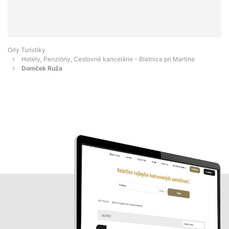
Orly Turistiky
Hotely, Penzióny, Cestovné kancelárie - Blatnica pri Martine
Domček Ruža