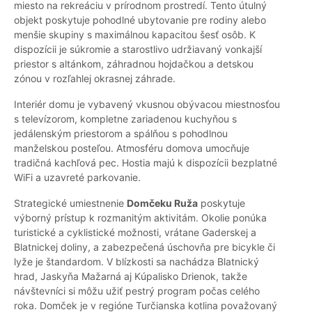
miesto na rekreáciu v prírodnom prostredí. Tento útulný
objekt poskytuje pohodlné ubytovanie pre rodiny alebo
menšie skupiny s maximálnou kapacitou šesť osôb. K
dispozícii je súkromie a starostlivo udržiavaný vonkajší
priestor s altánkom, záhradnou hojdačkou a detskou
zónou v rozľahlej okrasnej záhrade.
Interiér domu je vybavený vkusnou obývacou miestnosťou
s televízorom, kompletne zariadenou kuchyňou s
jedálenským priestorom a spálňou s pohodlnou
manželskou posteľou. Atmosféru domova umocňuje
tradičná kachľová pec. Hostia majú k dispozícii bezplatné
WiFi a uzavreté parkovanie.
Strategické umiestnenie
Domčeku Ruža
poskytuje
výborný prístup k rozmanitým aktivitám. Okolie ponúka
turistické a cyklistické možnosti, vrátane Gaderskej a
Blatnickej doliny, a zabezpečená úschovňa pre bicykle či
lyže je štandardom. V blízkosti sa nachádza Blatnický
hrad, Jaskyňa Mažarná aj Kúpalisko Drienok, takže
návštevníci si môžu užiť pestrý program počas celého
roka. Domček je v regióne Turčianska kotlina považovaný