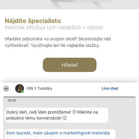
Nájdite špecialistu
Rebríček združuje tých najlepších v odbore
Hľadáte odborníka vo svojom okolí? Skontrolujte náš
vyhľadávač. Využívajte len tie najlepšie služby.
Hľadať
ORLY Turistiky
Live chat
05:00
Organizátor hodnotenia
Hodnotenie
Kontakt
Dobrý deň, radi Vám pomôžeme! 🙂 Kliknite na
Bright Side Solutions sp. z o.
Laureáti
Kontakt
príslušnú tému konverzácie! 🙂
o. sp. k.
Lista
ul. Ruska 22
wszystkich
Wrocław 50-079
Laureatów
Som laureát, mám záujem o marketingové materiály
KRS 0000749100 | Regon
Podmienky
381313360 | NIP 8943132676
Obchodné