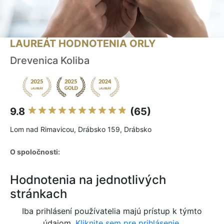
LAUREÁT HODNOTENIA ORLY
Drevenica Koliba
9.8
(65)
Lom nad Rimavicou, Drábsko 159, Drábsko
O spoločnosti:
Hodnotenia na jednotlivých
stránkach
Iba prihlásení používatelia majú prístup k týmto
údajom.
Kliknite sem pre prihlásenie.