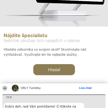
Nájdite špecialistu
Rebríček združuje tých najlepších v odbore
Hľadáte odborníka vo svojom okolí? Skontrolujte náš
vyhľadávač. Využívajte len tie najlepšie služby.
Hľadať
ORLY Turistiky
Live chat
13:31
Organizátor hodnotenia
Hodnotenie
Kontakt
Dobrý deň, radi Vám pomôžeme! 🙂 Kliknite na