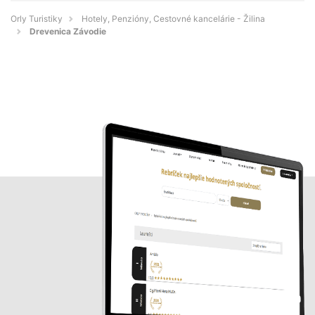
Orly Turistiky
Hotely, Penzióny, Cestovné kancelárie - Žilina
Drevenica Závodie