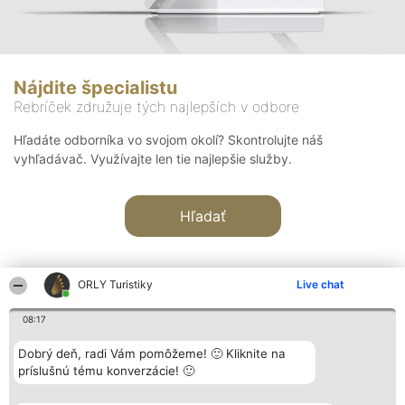
Nájdite špecialistu
Rebríček združuje tých najlepších v odbore
Hľadáte odborníka vo svojom okolí? Skontrolujte náš
vyhľadávač. Využívajte len tie najlepšie služby.
Hľadať
ORLY Turistiky
Live chat
08:17
Organizátor hodnotenia
Hodnotenie
Kontakt
Dobrý deň, radi Vám pomôžeme! 🙂 Kliknite na
Bright Side Solutions sp. z o.
Laureáti
Kontakt
príslušnú tému konverzácie! 🙂
o. sp. k.
Lista
ul. Ruska 22
wszystkich
Wrocław 50-079
Laureatów