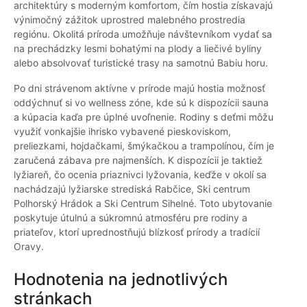
architektúry s moderným komfortom, čím hostia získavajú
výnimočný zážitok uprostred malebného prostredia
regiónu. Okolitá príroda umožňuje návštevníkom vydať sa
na prechádzky lesmi bohatými na plody a liečivé byliny
alebo absolvovať turistické trasy na samotnú Babiu horu.
Po dni strávenom aktívne v prírode majú hostia možnosť
oddýchnuť si vo wellness zóne, kde sú k dispozícii sauna
a kúpacia kaďa pre úplné uvoľnenie. Rodiny s deťmi môžu
využiť vonkajšie ihrisko vybavené pieskoviskom,
preliezkami, hojdačkami, šmýkačkou a trampolínou, čím je
zaručená zábava pre najmenších. K dispozícii je taktiež
lyžiareň, čo ocenia priaznivci lyžovania, keďže v okolí sa
nachádzajú lyžiarske strediská Rabčice, Ski centrum
Polhorský Hrádok a Ski Centrum Sihelné. Toto ubytovanie
poskytuje útulnú a súkromnú atmosféru pre rodiny a
priateľov, ktorí uprednostňujú blízkosť prírody a tradícií
Oravy.
Hodnotenia na jednotlivých
stránkach