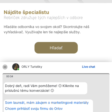
Nájdite špecialistu
Rebríček združuje tých najlepších v odbore
Hľadáte odborníka vo svojom okolí? Skontrolujte náš
vyhľadávač. Využívajte len tie najlepšie služby.
Hľadať
ORLY Turistiky
Live chat
00:34
Organizátor hodnotenia
Hodnotenie
Kontakt
Dobrý deň, radi Vám pomôžeme! 🙂 Kliknite na
Bright Side Solutions sp. z o.
Laureáti
Kontakt
príslušnú tému konverzácie! 🙂
o. sp. k.
Lista
ul. Ruska 22
wszystkich
Wrocław 50-079
Laureatów
Som laureát, mám záujem o marketingové materiály
KRS 0000749100 | Regon
Podmienky
381313360 | NIP 8943132676
Obchodné
Chcem prihlásiť svoju firmu do Orlov
+48 508 492 400
podmienky