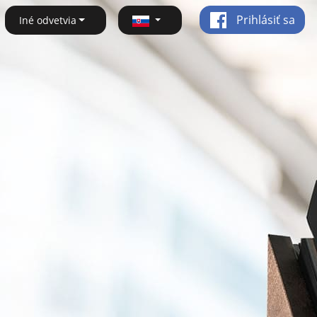
Prihlásiť sa
Iné odvetvia