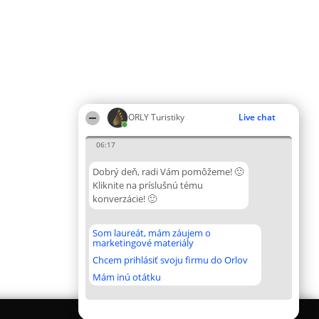
ORLY Turistiky
Live chat
06:17
Dobrý deň, radi Vám pomôžeme! 🙂
Kliknite na príslušnú tému
konverzácie! 🙂
Som laureát, mám záujem o
marketingové materiály
Chcem prihlásiť svoju firmu do Orlov
Mám inú otátku