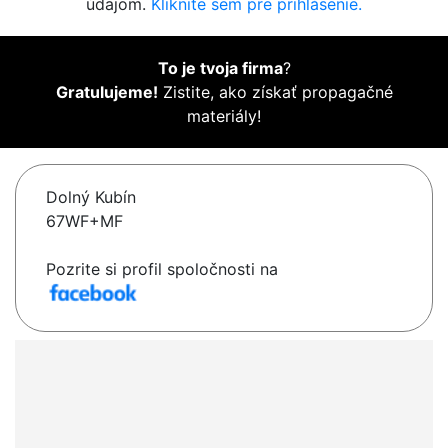
údajom.
Kliknite sem pre prihlásenie.
To je tvoja firma
?
Gratulujeme!
Zistite, ako získať propagačné
materiály!
Dolný Kubín
67WF+MF
Pozrite si profil spoločnosti na