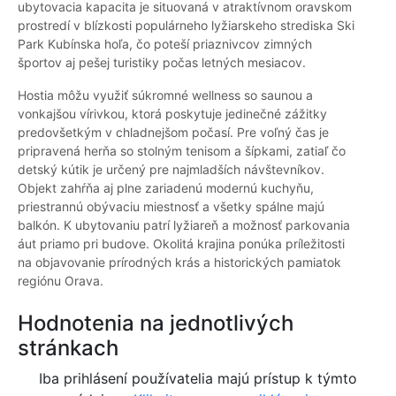
ubytovacia kapacita je situovaná v atraktívnom oravskom
prostredí v blízkosti populárneho lyžiarskeho strediska Ski
Park Kubínska hoľa, čo poteší priaznivcov zimných
športov aj pešej turistiky počas letných mesiacov.
Hostia môžu využiť súkromné wellness so saunou a
vonkajšou vírivkou, ktorá poskytuje jedinečné zážitky
predovšetkým v chladnejšom počasí. Pre voľný čas je
pripravená herňa so stolným tenisom a šípkami, zatiaľ čo
detský kútik je určený pre najmladších návštevníkov.
Objekt zahŕňa aj plne zariadenú modernú kuchyňu,
priestrannú obývaciu miestnosť a všetky spálne majú
balkón. K ubytovaniu patrí lyžiareň a možnosť parkovania
áut priamo pri budove. Okolitá krajina ponúka príležitosti
na objavovanie prírodných krás a historických pamiatok
regiónu Orava.
Hodnotenia na jednotlivých
stránkach
Iba prihlásení používatelia majú prístup k týmto