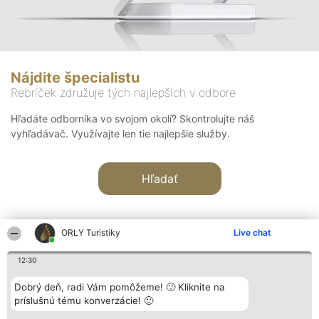
Nájdite špecialistu
Rebríček združuje tých najlepších v odbore
Hľadáte odborníka vo svojom okolí? Skontrolujte náš
vyhľadávač. Využívajte len tie najlepšie služby.
Hľadať
ORLY Turistiky
Live chat
12:30
Organizátor hodnotenia
Hodnotenie
Kontakt
Dobrý deň, radi Vám pomôžeme! 🙂 Kliknite na
Bright Side Solutions sp. z o.
Laureáti
Kontakt
príslušnú tému konverzácie! 🙂
o. sp. k.
Lista
ul. Ruska 22
wszystkich