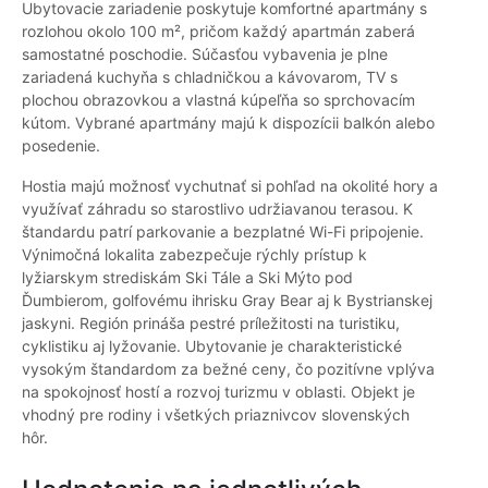
Ubytovacie zariadenie poskytuje komfortné apartmány s
rozlohou okolo 100 m², pričom každý apartmán zaberá
samostatné poschodie. Súčasťou vybavenia je plne
zariadená kuchyňa s chladničkou a kávovarom, TV s
plochou obrazovkou a vlastná kúpeľňa so sprchovacím
kútom. Vybrané apartmány majú k dispozícii balkón alebo
posedenie.
Hostia majú možnosť vychutnať si pohľad na okolité hory a
využívať záhradu so starostlivo udržiavanou terasou. K
štandardu patrí parkovanie a bezplatné Wi-Fi pripojenie.
Výnimočná lokalita zabezpečuje rýchly prístup k
lyžiarskym strediskám Ski Tále a Ski Mýto pod
Ďumbierom, golfovému ihrisku Gray Bear aj k Bystrianskej
jaskyni. Región prináša pestré príležitosti na turistiku,
cyklistiku aj lyžovanie. Ubytovanie je charakteristické
vysokým štandardom za bežné ceny, čo pozitívne vplýva
na spokojnosť hostí a rozvoj turizmu v oblasti. Objekt je
vhodný pre rodiny i všetkých priaznivcov slovenských
hôr.