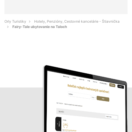
Orly Turistiky
Hotely, Penzióny, Cestovné kancelárie - Štiavnička
Fairy-Tale ubytovanie na Taloch