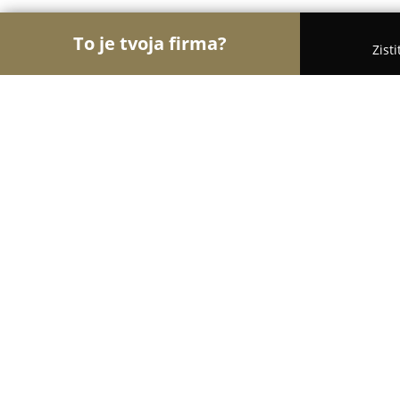
To je tvoja firma?
Zist
Orly Turistiky
Hotely, Penzióny, Cestovné kancel
Hacienda Napoli
9.8
(88)
Sebechleby, Sebechleby 174
Zobraziť telefónne číslo