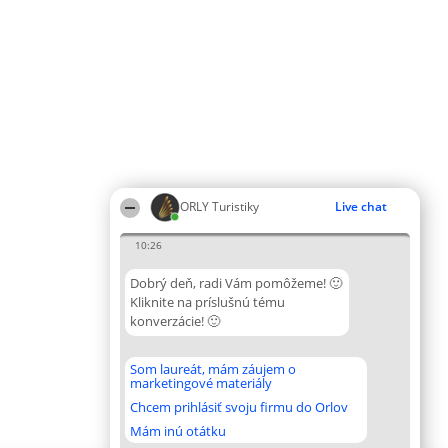
ORLY Turistiky
Live chat
10:26
Dobrý deň, radi Vám pomôžeme! 🙂
Kliknite na príslušnú tému
konverzácie! 🙂
Som laureát, mám záujem o
marketingové materiály
Chcem prihlásiť svoju firmu do Orlov
Mám inú otátku