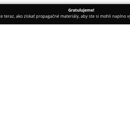
Gratulujeme!
ite teraz, ako získať propagačné materiály, aby ste si mohli naplno 
árie - Sebechleby
Hacienda Napoli
O spoločnosti:
V obci Sebechleby, na južnom ok
nachádza ubytovacie zariaden
samostatné, bezbariérové apar
športovcov, turistov či skupiny 
pričom každý apartmán je vyba
na relax. Najväčší z apartmáno
komfortu.
Medzi zariadenia pre hostí poč
s posedením, altánok s barom 