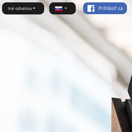
Prihlásiť sa
Iné odvetvia