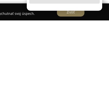
Zistiť
vychutnať svoj úspech.
raji Štiavnických vrchov v regióne Hont, sa
ie
Hacienda Napoli
. Tento objekt ponúka tri
tmány s vlastným vstupom, vhodné pre rodiny,
priateľov. Celková kapacita je dvanásť osôb,
vený kuchyňou, kúpeľňou s toaletou a priestorom
v poskytuje aj obývaciu izbu na zvýšenie
as letných mesiacov patrí vonkajší bazén, terasa
a ozvučením, ako aj ohnisko s grilom vhodné na