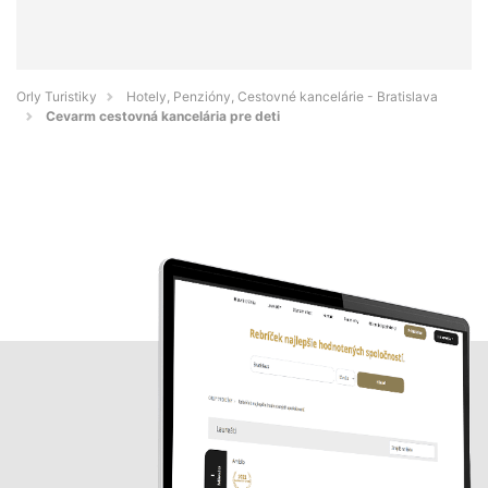
Orly Turistiky
Hotely, Penzióny, Cestovné kancelárie - Bratislava
Cevarm cestovná kancelária pre deti