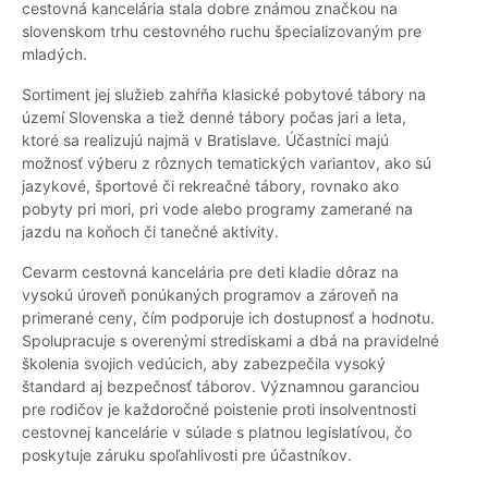
cestovná kancelária stala dobre známou značkou na
slovenskom trhu cestovného ruchu špecializovaným pre
mladých.
Sortiment jej služieb zahŕňa klasické pobytové tábory na
území Slovenska a tiež denné tábory počas jari a leta,
ktoré sa realizujú najmä v Bratislave. Účastníci majú
možnosť výberu z rôznych tematických variantov, ako sú
jazykové, športové či rekreačné tábory, rovnako ako
pobyty pri mori, pri vode alebo programy zamerané na
jazdu na koňoch či tanečné aktivity.
Cevarm cestovná kancelária pre deti kladie dôraz na
vysokú úroveň ponúkaných programov a zároveň na
primerané ceny, čím podporuje ich dostupnosť a hodnotu.
Spolupracuje s overenými strediskami a dbá na pravidelné
školenia svojich vedúcich, aby zabezpečila vysoký
štandard aj bezpečnosť táborov. Významnou garanciou
pre rodičov je každoročné poistenie proti insolventnosti
cestovnej kancelárie v súlade s platnou legislatívou, čo
poskytuje záruku spoľahlivosti pre účastníkov.