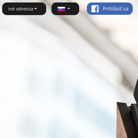
Prihlásiť sa
Iné odvetvia