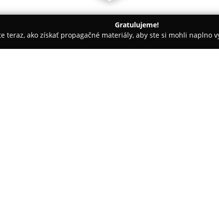
Gratulujeme!
ite teraz, ako získať propagačné materiály, aby ste si mohli naplno 
rie - Liptovský Mikuláš
Chalety Horská Lúka Jasná
O spoločnosti:
Chalety Horská Lúka Jasná
sa 
pre tých, ktorí uprednostňujú 
Jasná, najväčšieho svojho druh
konceptom „SKI IN & SKI OUT“ 
oceňujú najmä návštevníci poč
Moderné chalety disponujú ko
výhľad na štíty Nízkych Tatier. 
vybavená kuchyňa, čo zabezpeč