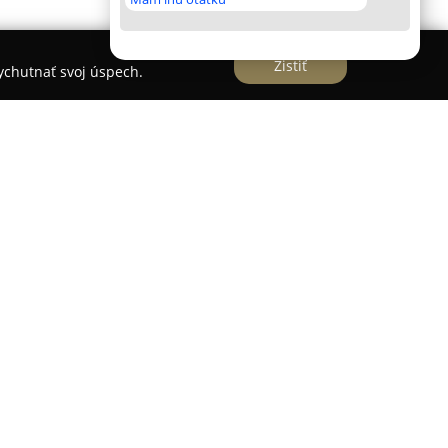
Zistiť
vychutnať svoj úspech.
nachádzajú v Demänovskej Doline a sú vhodné
ubytovanie priamo v centre lyžiarskeho strediska
u v strednej Európe. Ich výnimočná poloha s
umožňuje priamy vstup na zjazdovky, čo výrazne
as zimy.
mfortnými apartmánmi, ktoré ponúkajú krásny
V každej ubytovacej jednotke je k dispozícii plne
uje pohodlie rodinám a skupinám priateľov.