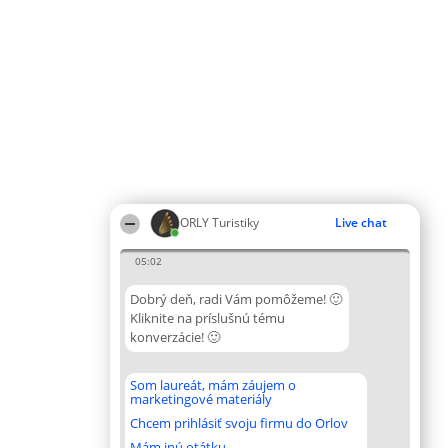
ORLY Turistiky
Live chat
05:02
Dobrý deň, radi Vám pomôžeme! 🙂
Kliknite na príslušnú tému
konverzácie! 🙂
Som laureát, mám záujem o
marketingové materiály
Chcem prihlásiť svoju firmu do Orlov
Mám inú otátku