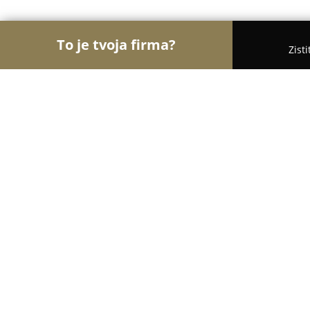
To je tvoja firma?
Zist
Orly Turistiky
Hotely, Penzióny, Cestovné kancelá
Chalety Horská Lúka Jasná
9.3
(34)
Liptovský Mikuláš, 360, 154
Zobraziť telefónne číslo