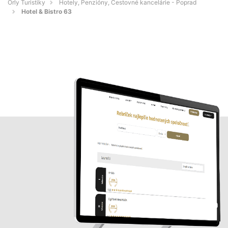
Orly Turistiky
Hotely, Penzióny, Cestovné kancelárie - Poprad
Hotel & Bistro 63