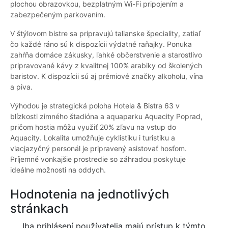
plochou obrazovkou, bezplatným Wi-Fi pripojením a
zabezpečeným parkovaním.
V štýlovom bistre sa pripravujú talianske špeciality, zatiaľ
čo každé ráno sú k dispozícii výdatné raňajky. Ponuka
zahŕňa domáce zákusky, ľahké občerstvenie a starostlivo
pripravované kávy z kvalitnej 100% arabiky od školených
baristov. K dispozícii sú aj prémiové značky alkoholu, vína
a piva.
Výhodou je strategická poloha Hotela & Bistra 63 v
blízkosti zimného štadióna a aquaparku Aquacity Poprad,
pričom hostia môžu využiť 20% zľavu na vstup do
Aquacity. Lokalita umožňuje cyklistiku i turistiku a
viacjazyčný personál je pripravený asistovať hosťom.
Príjemné vonkajšie prostredie so záhradou poskytuje
ideálne možnosti na oddych.
Hodnotenia na jednotlivých
stránkach
Iba prihlásení používatelia majú prístup k týmto