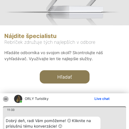
Nájdite špecialistu
Rebríček združuje tých najlepších v odbore
Hľadáte odborníka vo svojom okolí? Skontrolujte náš
vyhľadávač. Využívajte len tie najlepšie služby.
Hľadať
ORLY Turistiky
Live chat
11:33
Organizátor hodnotenia
Hodnotenie
Kontakt
Dobrý deň, radi Vám pomôžeme! 🙂 Kliknite na
Bright Side Solutions sp. z o.
Laureáti
Kontakt
príslušnú tému konverzácie! 🙂
o. sp. k.
Lista