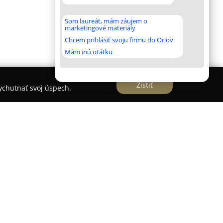
Som laureát, mám záujem o
marketingové materiály
Chcem prihlásiť svoju firmu do Orlov
Mám inú otátku
Zistiť
vychutnať svoj úspech.
hádza barokový kaštieľ, ktorý svojou architektúrou
ázemie pre
Hotel Château Bela
. Tento hotel je
egancie s moderným komfortom a poskytuje
rostredí. Je obklopený rozsiahlymi pozemkami a