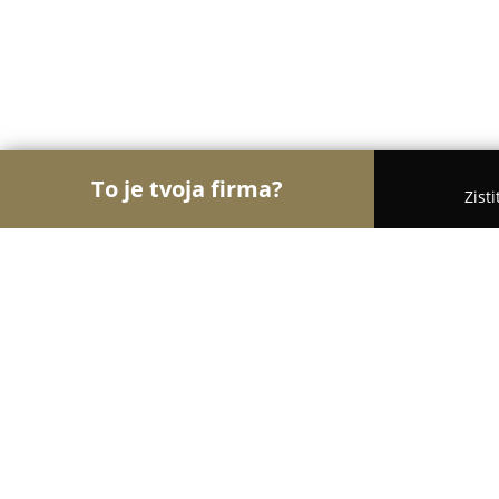
To je tvoja firma?
Zist
Orly Turistiky
Hotely, Penzióny, Cestovné kancel
Hotel Château Bela