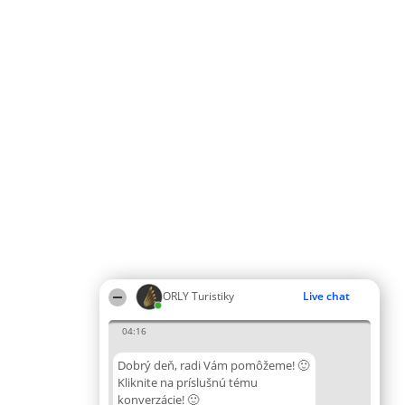
ORLY Turistiky
Live chat
04:16
Dobrý deň, radi Vám pomôžeme! 🙂
Kliknite na príslušnú tému
konverzácie! 🙂