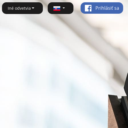
Prihlásiť sa
Iné odvetvia