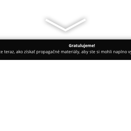
Gratulujeme!
ite teraz, ako získať propagačné materiály, aby ste si mohli naplno 
árie - Nové Zámky
Hotel Château Bela
O spoločnosti:
V južnej časti Slovenska sa nac
a históriou vytvára pôsobivé z
známy spojením historickej el
hosťom pohodlie v unikátnom p