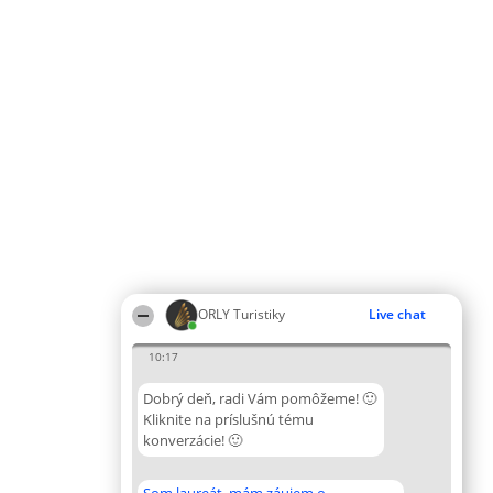
ORLY Turistiky
Live chat
10:17
Dobrý deň, radi Vám pomôžeme! 🙂
Kliknite na príslušnú tému
konverzácie! 🙂