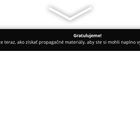
Gratulujeme!
ite teraz, ako získať propagačné materiály, aby ste si mohli naplno 
rie - Detva
Grand Vígľaš - Zámok Vígľaš
O spoločnosti:
Uprostred Slovenska, neďaleko 
kombinuje bohatú históriu s m
storočia bola po dôkladnej rek
štvorhviezdičkový hotel, ktorý 
fungoval kedysi ako rezidencia
v ôsmich kategóriách, kde sa s