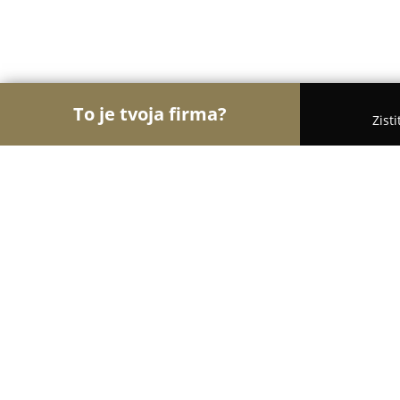
To je tvoja firma?
Zist
Orly Turistiky
Hotely, Penzióny, Cestovné kancelá
Grand Vígľaš - Zámok Vígľaš
9.4
(1573)