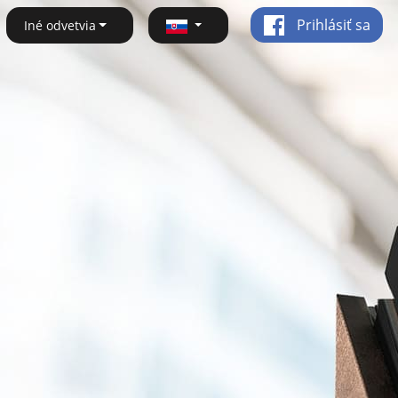
Prihlásiť sa
Iné odvetvia