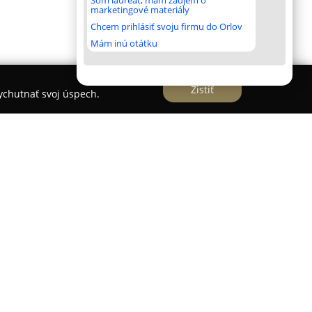
Som laureát, mám záujem o
marketingové materiály
Chcem prihlásiť svoju firmu do Orlov
Mám inú otátku
Zistiť
vychutnať svoj úspech.
Zvolena, sa nachádza majestátny hotel, ktorý
oderným luxusom. Historická stavba zo 13.
onštrukcii otvorená v roku 2014 ako
prináša hosťom exkluzívnu úroveň zážitkov. Objekt
 uhorských kráľov a v súčasnosti ponúka 55 izieb
pája dobové kúzlo s komfortom na vysokej úrovni.