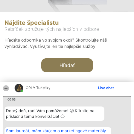
Nájdite špecialistu
Rebríček združuje tých najlepších v odbore
Hľadáte odborníka vo svojom okolí? Skontrolujte náš
vyhľadávač. Využívajte len tie najlepšie služby.
Hľadať
ORLY Turistiky
Live chat
00:03
Organizátor hodnotenia
Hodnotenie
Kontakt
Dobrý deň, radi Vám pomôžeme! 🙂 Kliknite na
Bright Side Solutions sp. z o.
Laureáti
Kontakt
príslušnú tému konverzácie! 🙂
o. sp. k.
Lista
ul. Ruska 22
wszystkich
Wrocław 50-079
Laureatów
Som laureát, mám záujem o marketingové materiály
KRS 0000749100 | Regon
Podmienky