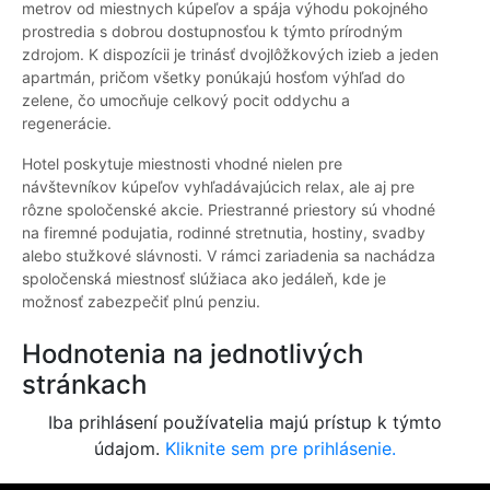
metrov od miestnych kúpeľov a spája výhodu pokojného
prostredia s dobrou dostupnosťou k týmto prírodným
zdrojom. K dispozícii je trinásť dvojlôžkových izieb a jeden
apartmán, pričom všetky ponúkajú hosťom výhľad do
zelene, čo umocňuje celkový pocit oddychu a
regenerácie.
Hotel poskytuje miestnosti vhodné nielen pre
návštevníkov kúpeľov vyhľadávajúcich relax, ale aj pre
rôzne spoločenské akcie. Priestranné priestory sú vhodné
na firemné podujatia, rodinné stretnutia, hostiny, svadby
alebo stužkové slávnosti. V rámci zariadenia sa nachádza
spoločenská miestnosť slúžiaca ako jedáleň, kde je
možnosť zabezpečiť plnú penziu.
Hodnotenia na jednotlivých
stránkach
Iba prihlásení používatelia majú prístup k týmto
údajom.
Kliknite sem pre prihlásenie.