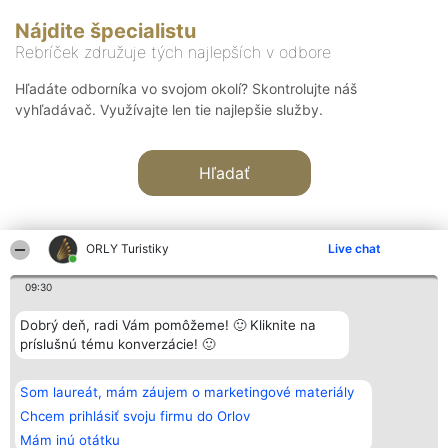
Nájdite špecialistu
Rebríček združuje tých najlepších v odbore
Hľadáte odborníka vo svojom okolí? Skontrolujte náš
vyhľadávač. Využívajte len tie najlepšie služby.
Hľadať
ORLY Turistiky
Live chat
09:30
Organizátor hodnotenia
Hodnotenie
Kontakt
Dobrý deň, radi Vám pomôžeme! 🙂 Kliknite na
Bright Side Solutions sp. z o.
Laureáti
Kontakt
príslušnú tému konverzácie! 🙂
o. sp. k.
Lista
ul. Ruska 22
wszystkich
Wrocław 50-079
Laureatów
Som laureát, mám záujem o marketingové materiály
KRS 0000749100 | Regon
Podmienky
381313360 | NIP 8943132676
Obchodné
Chcem prihlásiť svoju firmu do Orlov
+48 508 492 400
podmienky
Mám inú otátku
Zásady