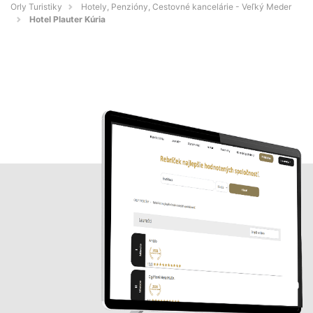
Orly Turistiky
Hotely, Penzióny, Cestovné kancelárie - Veľký Meder
Hotel Plauter Kúria