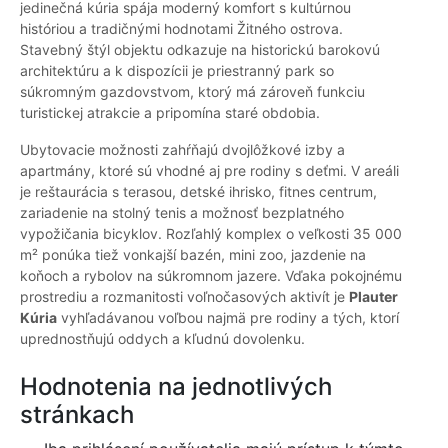
jedinečná kúria spája moderný komfort s kultúrnou
históriou a tradičnými hodnotami Žitného ostrova.
Stavebný štýl objektu odkazuje na historickú barokovú
architektúru a k dispozícii je priestranný park so
súkromným gazdovstvom, ktorý má zároveň funkciu
turistickej atrakcie a pripomína staré obdobia.
Ubytovacie možnosti zahŕňajú dvojlôžkové izby a
apartmány, ktoré sú vhodné aj pre rodiny s deťmi. V areáli
je reštaurácia s terasou, detské ihrisko, fitnes centrum,
zariadenie na stolný tenis a možnosť bezplatného
vypožičania bicyklov. Rozľahlý komplex o veľkosti 35 000
m² ponúka tiež vonkajší bazén, mini zoo, jazdenie na
koňoch a rybolov na súkromnom jazere. Vďaka pokojnému
prostrediu a rozmanitosti voľnočasových aktivít je
Plauter
Kúria
vyhľadávanou voľbou najmä pre rodiny a tých, ktorí
uprednostňujú oddych a kľudnú dovolenku.
Hodnotenia na jednotlivých
stránkach