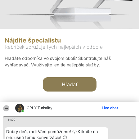
Nájdite špecialistu
Rebríček združuje tých najlepších v odbore
Hľadáte odborníka vo svojom okolí? Skontrolujte náš
vyhľadávač. Využívajte len tie najlepšie služby.
Hľadať
ORLY Turistiky
Live chat
11:22
Organizátor hodnotenia
Hodnotenie
Kontakt
Dobrý deň, radi Vám pomôžeme! 🙂 Kliknite na
Bright Side Solutions sp. z o.
Laureáti
Kontakt
príslušnú tému konverzácie! 🙂