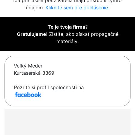
Iba prihlásení používatelia majú prístup k týmto
údajom.
Kliknite sem pre prihlásenie.
To je tvoja firma
?
Gratulujeme!
Zistite, ako získať propagačné
materiály!
Veľký Meder
Kurtaserská 3369
Pozrite si profil spoločnosti na