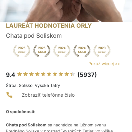
LAUREÁT HODNOTENIA ORLY
Chata pod Soliskom
Pokaż więcej >>
9.4
(5937)
Štrba, Solisko, Vysoké Tatry
Zobraziť telefónne číslo
O spoločnosti:
Chata pod Soliskom
sa nachádza na južnom svahu
Predného Soliska v prostredí Vysokých Tatier, vo výške