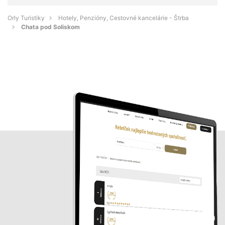
Orly Turistiky
Hotely, Penzióny, Cestovné kancelárie - Štrba
Chata pod Soliskom