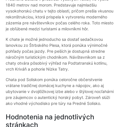
1840 metrov nad morom. Predstavuje najmladšiu
vysokohorskú chatu v tejto oblasti, pričom prešla vkusnou
rekonštrukciou, ktorá prispela k vytvoreniu moderného
zázemia pre návštevníkov počas celého roka. Toto miesto
je obľúbené medzi turistami a milovníkmi hôr.
K chate je možné jednoducho sa dostať sedačkovou
lanovkou zo Štrbského Plesa, ktorá ponúka výnimočné
pohľady počas jazdy. Pre peších je dostupná stredne
náročným turistickým chodníkom. Návštevníkom sa z
chaty otvára pôsobivý výhľad na Podtatranskú kotlinu,
vrch Kriváň a pohorie Nízke Tatry.
Chata pod Soliskom ponúka celoročne občerstvenie
vrátane tradičnej domácej kuchyne a nápojov, ako aj
ubytovanie v dvojlôžkovej izbe alebo v štýlovej nocľahárni
pre záujemcov o autentický horský pobyt. Zároveň slúži
ako vhodné východisko pre túry na Predné Solisko.
Hodnotenia na jednotlivých
stránkach