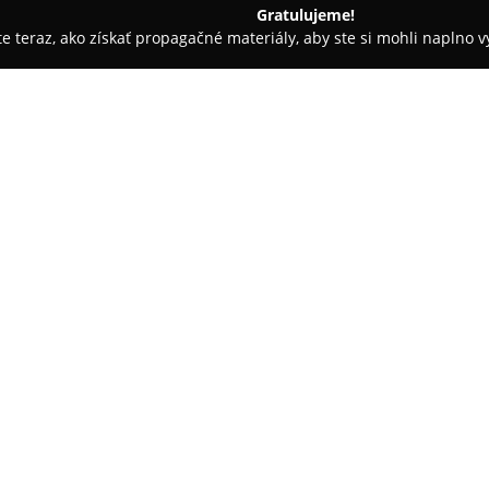
Gratulujeme!
ite teraz, ako získať propagačné materiály, aby ste si mohli naplno 
rie - Hruštín
Koliba u Kuba a rekreačné domy
O spoločnosti:
Koliba u Kuba a rekreačné d
Vasiľovská Hoľa a tvoria ubyto
slovenskej dediny. Objekt sa na
Ski Zábava Hruštín, čo poskytu
priaznivé podmienky pre záuje
V areáli sa nachádzajú štýlovo
ponúkajú príjemné zázemie v r
Lokalita je vhodná na horskú tu
využívať rôzne služby, ako sú 
vírivkou. K dispozícii sú aj za