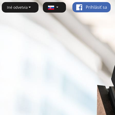
Prihlásiť sa
Iné odvetvia