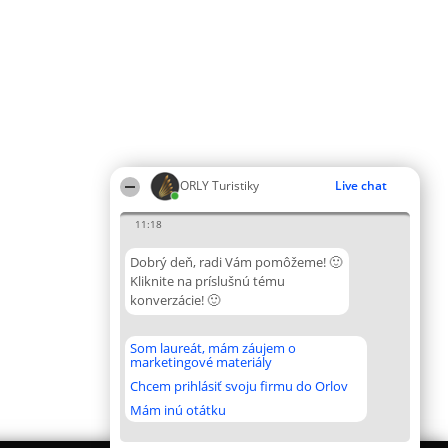
ORLY Turistiky
Live chat
11:18
Dobrý deň, radi Vám pomôžeme! 🙂
Kliknite na príslušnú tému
konverzácie! 🙂
Som laureát, mám záujem o
marketingové materiály
Chcem prihlásiť svoju firmu do Orlov
Mám inú otátku