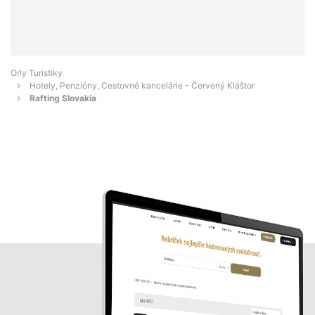
Orly Turistiky
Hotely, Penzióny, Cestovné kancelárie - Červený Kláštor
Rafting Slovakia