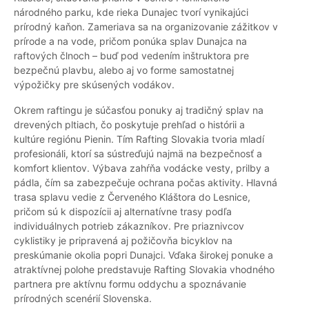
národného parku, kde rieka Dunajec tvorí vynikajúci
prírodný kaňon. Zameriava sa na organizovanie zážitkov v
prírode a na vode, pričom ponúka splav Dunajca na
raftových člnoch – buď pod vedením inštruktora pre
bezpečnú plavbu, alebo aj vo forme samostatnej
výpožičky pre skúsených vodákov.
Okrem raftingu je súčasťou ponuky aj tradičný splav na
drevených pltiach, čo poskytuje prehľad o histórii a
kultúre regiónu Pienin. Tím Rafting Slovakia tvoria mladí
profesionáli, ktorí sa sústreďujú najmä na bezpečnosť a
komfort klientov. Výbava zahŕňa vodácke vesty, prilby a
pádla, čím sa zabezpečuje ochrana počas aktivity. Hlavná
trasa splavu vedie z Červeného Kláštora do Lesnice,
pričom sú k dispozícii aj alternatívne trasy podľa
individuálnych potrieb zákazníkov. Pre priaznivcov
cyklistiky je pripravená aj požičovňa bicyklov na
preskúmanie okolia popri Dunajci. Vďaka širokej ponuke a
atraktívnej polohe predstavuje Rafting Slovakia vhodného
partnera pre aktívnu formu oddychu a spoznávanie
prírodných scenérií Slovenska.