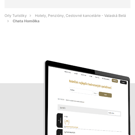
Orly Turistiky
Hotely, Penzióny, Cestovné kancelárie - Valaská Belá
Chata Homôlka