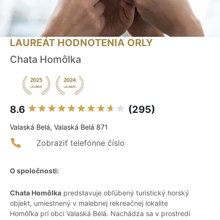
LAUREÁT HODNOTENIA ORLY
Chata Homôlka
8.6
(295)
Valaská Belá, Valaská Belá 871
Zobraziť telefónne číslo
O spoločnosti:
Chata Homôlka
predstavuje obľúbený turistický horský
objekt, umiestnený v malebnej rekreačnej lokalite
Homôľka pri obci Valaská Belá. Nachádza sa v prostredí