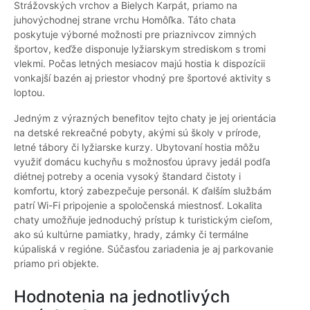
Strážovských vrchov a Bielych Karpát, priamo na
juhovýchodnej strane vrchu Homôľka. Táto chata
poskytuje výborné možnosti pre priaznivcov zimných
športov, keďže disponuje lyžiarskym strediskom s tromi
vlekmi. Počas letných mesiacov majú hostia k dispozícii
vonkajší bazén aj priestor vhodný pre športové aktivity s
loptou.
Jedným z výrazných benefitov tejto chaty je jej orientácia
na detské rekreačné pobyty, akými sú školy v prírode,
letné tábory či lyžiarske kurzy. Ubytovaní hostia môžu
využiť domácu kuchyňu s možnosťou úpravy jedál podľa
diétnej potreby a ocenia vysoký štandard čistoty i
komfortu, ktorý zabezpečuje personál. K ďalším službám
patrí Wi-Fi pripojenie a spoločenská miestnosť. Lokalita
chaty umožňuje jednoduchý prístup k turistickým cieľom,
ako sú kultúrne pamiatky, hrady, zámky či termálne
kúpaliská v regióne. Súčasťou zariadenia je aj parkovanie
priamo pri objekte.
Hodnotenia na jednotlivých