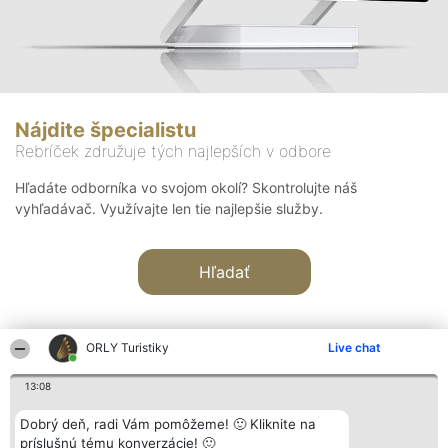
Nájdite špecialistu
Rebríček združuje tých najlepších v odbore
Hľadáte odborníka vo svojom okolí? Skontrolujte náš
vyhľadávač. Využívajte len tie najlepšie služby.
Hľadať
ORLY Turistiky
Live chat
13:08
Organizátor hodnotenia
Hodnotenie
Kontakt
Dobrý deň, radi Vám pomôžeme! 🙂 Kliknite na
Bright Side Solutions sp. z o.
Laureáti
Kontakt
príslušnú tému konverzácie! 🙂