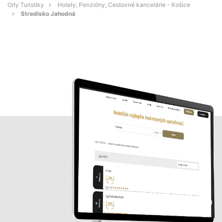
Orly Turistiky
Hotely, Penzióny, Cestovné kancelárie - Košice
Stredisko Jahodná