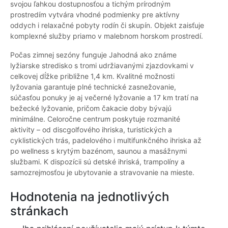
svojou ľahkou dostupnosťou a tichým prírodným
prostredím vytvára vhodné podmienky pre aktívny
oddych i relaxačné pobyty rodín či skupín. Objekt zaisťuje
komplexné služby priamo v malebnom horskom prostredí.
Počas zimnej sezóny funguje Jahodná ako známe
lyžiarske stredisko s tromi udržiavanými zjazdovkami v
celkovej dĺžke približne 1,4 km. Kvalitné možnosti
lyžovania garantuje plné technické zasnežovanie,
súčasťou ponuky je aj večerné lyžovanie a 17 km tratí na
bežecké lyžovanie, pričom čakacie doby bývajú
minimálne. Celoročne centrum poskytuje rozmanité
aktivity – od discgolfového ihriska, turistických a
cyklistických trás, padelového i multifunkčného ihriska až
po wellness s krytým bazénom, saunou a masážnymi
službami. K dispozícii sú detské ihriská, trampolíny a
samozrejmosťou je ubytovanie a stravovanie na mieste.
Hodnotenia na jednotlivých
stránkach