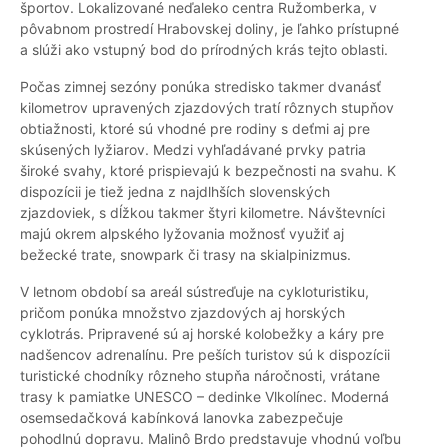
športov. Lokalizované neďaleko centra Ružomberka, v
pôvabnom prostredí Hrabovskej doliny, je ľahko prístupné
a slúži ako vstupný bod do prírodných krás tejto oblasti.
Počas zimnej sezóny ponúka stredisko takmer dvanásť
kilometrov upravených zjazdových tratí rôznych stupňov
obtiažnosti, ktoré sú vhodné pre rodiny s deťmi aj pre
skúsených lyžiarov. Medzi vyhľadávané prvky patria
široké svahy, ktoré prispievajú k bezpečnosti na svahu. K
dispozícii je tiež jedna z najdlhších slovenských
zjazdoviek, s dĺžkou takmer štyri kilometre. Návštevníci
majú okrem alpského lyžovania možnosť využiť aj
bežecké trate, snowpark či trasy na skialpinizmus.
V letnom období sa areál sústreďuje na cykloturistiku,
pričom ponúka množstvo zjazdových aj horských
cyklotrás. Pripravené sú aj horské kolobežky a káry pre
nadšencov adrenalínu. Pre peších turistov sú k dispozícii
turistické chodníky rôzneho stupňa náročnosti, vrátane
trasy k pamiatke UNESCO – dedinke Vlkolínec. Moderná
osemsedačková kabínková lanovka zabezpečuje
pohodlnú dopravu. Malinô Brdo predstavuje vhodnú voľbu