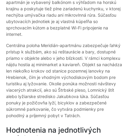
apartmán je vybavený balkónom s výhľadom na horskú
krajinu a poskytuje tiež plne zariadenú kuchynku, v ktorej
nechýba umývačka riadu ani mikrovlnná rúra. Súčasťou
ubytovacích jednotiek je aj vlastná kúpeľňa so
sprchovacím kútom a bezplatné Wi-Fi pripojenie na
internet.
Centrálna poloha Meridián-apartmánu zabezpečuje ľahký
prístup k službám, ako sú reštaurácie a bary, dostupné
priamo v objekte alebo v jeho blízkosti. V rámci komplexu
nájdu hostia aj minimarket a kaviareň. Objekt sa nachádza
len niekoľko krokov od stanice pozemnej lanovky na
Hrebienok, čím je vhodným východiskovým bodom pre
turistiku aj lyžovanie. Okolie ponúka možnosti návštevy
viacerých atrakcií, ako sú Štrbské pleso, Lomnický štít
alebo lyžiarske stredisko Jakubkova lúka. Súčasťou
ponuky je požičovňa lyží, bicyklov a zabezpečené
súkromné parkovanie, čo vytvára podmienky pre
pohodlný a príjemný pobyt v Tatrách.
Hodnotenia na jednotlivých