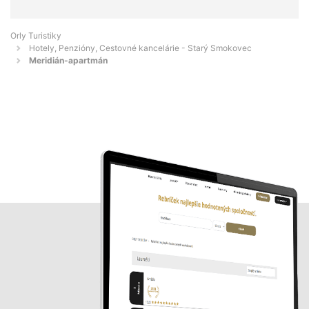
Orly Turistiky
Hotely, Penzióny, Cestovné kancelárie - Starý Smokovec
Meridián-apartmán