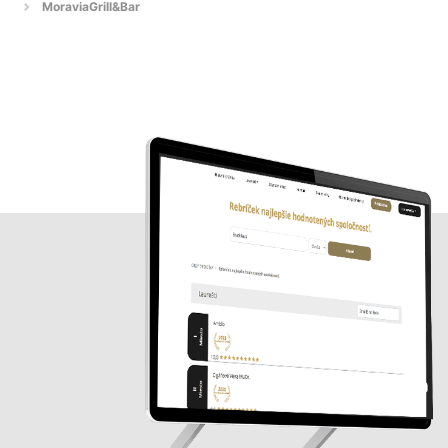
MoraviaGrill&Bar