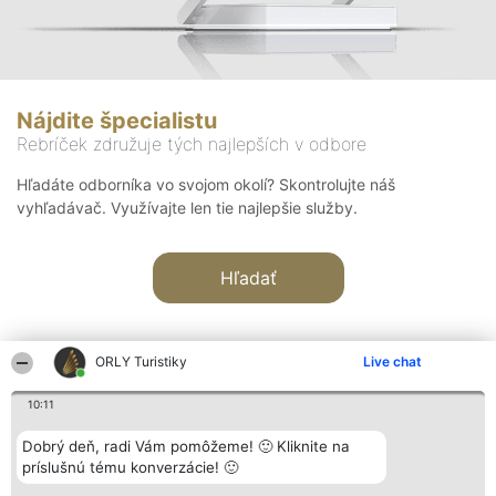
Nájdite špecialistu
Rebríček združuje tých najlepších v odbore
Hľadáte odborníka vo svojom okolí? Skontrolujte náš
vyhľadávač. Využívajte len tie najlepšie služby.
Hľadať
ORLY Turistiky
Live chat
10:11
Organizátor hodnotenia
Hodnotenie
Kontakt
Dobrý deň, radi Vám pomôžeme! 🙂 Kliknite na
Bright Side Solutions sp. z o.
Laureáti
Kontakt
príslušnú tému konverzácie! 🙂
o. sp. k.
Lista
ul. Ruska 22
wszystkich