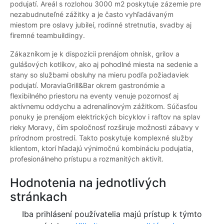
podujatí. Areál s rozlohou 3000 m2 poskytuje zázemie pre
nezabudnuteľné zážitky a je často vyhľadávaným
miestom pre oslavy jubileí, rodinné stretnutia, svadby aj
firemné teambuildingy.
Zákazníkom je k dispozícii prenájom ohnísk, grilov a
gulášových kotlíkov, ako aj pohodlné miesta na sedenie a
stany so službami obsluhy na mieru podľa požiadaviek
podujatí. MoraviaGrill&Bar okrem gastronómie a
flexibilného priestoru na eventy venuje pozornosť aj
aktívnemu oddychu a adrenalínovým zážitkom. Súčasťou
ponuky je prenájom elektrických bicyklov i raftov na splav
rieky Moravy, čím spoločnosť rozširuje možnosti zábavy v
prírodnom prostredí. Takto poskytuje komplexné služby
klientom, ktorí hľadajú výnimočnú kombináciu podujatia,
profesionálneho prístupu a rozmanitých aktivít.
Hodnotenia na jednotlivých
stránkach
Iba prihlásení používatelia majú prístup k týmto