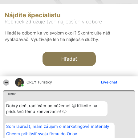
Nájdite špecialistu
Rebríček združuje tých najlepších v odbore
Hľadáte odborníka vo svojom okolí? Skontrolujte náš
vyhľadávač. Využívajte len tie najlepšie služby.
Hľadať
ORLY Turistiky
Live chat
10:02
Organizátor hodnotenia
Hodnotenie
Kontakt
Dobrý deň, radi Vám pomôžeme! 🙂 Kliknite na
Bright Side Solutions sp. z o.
Laureáti
Kontakt
príslušnú tému konverzácie! 🙂
o. sp. k.
Lista
ul. Ruska 22
wszystkich
Wrocław 50-079
Laureatów
Som laureát, mám záujem o marketingové materiály
KRS 0000749100 | Regon
Podmienky
381313360 | NIP 8943132676
Obchodné
Chcem prihlásiť svoju firmu do Orlov
+48 508 492 400
podmienky