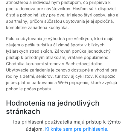
atmosférou a individuálnym prístupom, čo prispieva k
pocitu domova pre návštevníkov. Hosťom sú k dispozícii
čisté a pohodlné izby pre dve, tri alebo štyri osoby, ako aj
apartmány, pričom súčasťou ubytovania je aj spoločná,
kompletne zariadená kuchynka.
Poloha ubytovania je výhodná pre všetkých, ktorí majú
záujem o pešiu turistiku či zimné športy v blízkych
lyžiarskych strediskách. Zároveň ponúka jednoduchý
prístup k prírodným atrakciám, vrátane populárneho
Chodníka korunami stromov v Bachledovej doline.
Ubytovacie zariadenie je cenovo dostupné a vhodné pre
rodiny s deťmi, seniorov, turistov aj cyklistov. K dispozícii
je bezplatné parkovanie a Wi-Fi pripojenie, ktoré zvyšujú
pohodlie počas pobytu.
Hodnotenia na jednotlivých
stránkach
Iba prihlásení používatelia majú prístup k týmto
údajom.
Kliknite sem pre prihlásenie.