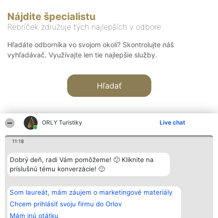
Nájdite špecialistu
Rebríček združuje tých najlepších v odbore
Hľadáte odborníka vo svojom okolí? Skontrolujte náš
vyhľadávač. Využívajte len tie najlepšie služby.
Hľadať
ORLY Turistiky
Live chat
11:18
Organizátor hodnotenia
Hodnotenie
Kontakt
Dobrý deň, radi Vám pomôžeme! 🙂 Kliknite na
Bright Side Solutions sp. z o.
Laureáti
Kontakt
príslušnú tému konverzácie! 🙂
o. sp. k.
Lista
ul. Ruska 22
wszystkich
Wrocław 50-079
Laureatów
Som laureát, mám záujem o marketingové materiály
KRS 0000749100 | Regon
Podmienky
381313360 | NIP 8943132676
Obchodné
Chcem prihlásiť svoju firmu do Orlov
+48 508 492 400
podmienky
Mám inú otátku
Zásady