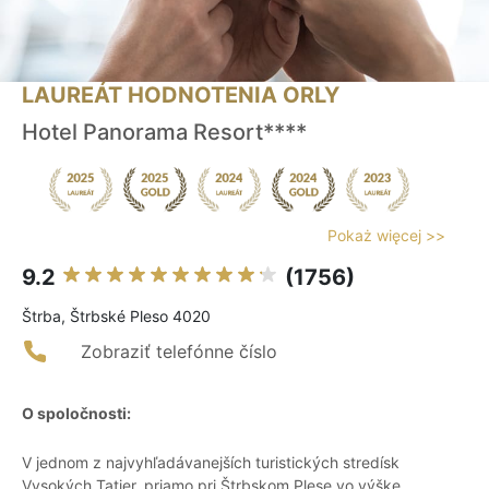
LAUREÁT HODNOTENIA ORLY
Hotel Panorama Resort****
Pokaż więcej >>
9.2
(1756)
Štrba, Štrbské Pleso 4020
Zobraziť telefónne číslo
O spoločnosti:
V jednom z najvyhľadávanejších turistických stredísk
Vysokých Tatier, priamo pri Štrbskom Plese vo výške