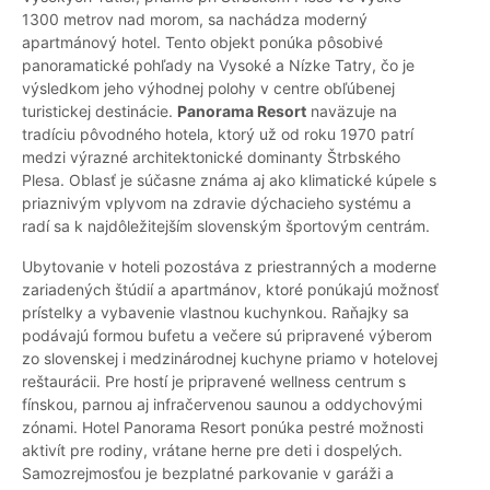
1300 metrov nad morom, sa nachádza moderný
apartmánový hotel. Tento objekt ponúka pôsobivé
panoramatické pohľady na Vysoké a Nízke Tatry, čo je
výsledkom jeho výhodnej polohy v centre obľúbenej
turistickej destinácie.
Panorama Resort
naväzuje na
tradíciu pôvodného hotela, ktorý už od roku 1970 patrí
medzi výrazné architektonické dominanty Štrbského
Plesa. Oblasť je súčasne známa aj ako klimatické kúpele s
priaznivým vplyvom na zdravie dýchacieho systému a
radí sa k najdôležitejším slovenským športovým centrám.
Ubytovanie v hoteli pozostáva z priestranných a moderne
zariadených štúdií a apartmánov, ktoré ponúkajú možnosť
prístelky a vybavenie vlastnou kuchynkou. Raňajky sa
podávajú formou bufetu a večere sú pripravené výberom
zo slovenskej i medzinárodnej kuchyne priamo v hotelovej
reštaurácii. Pre hostí je pripravené wellness centrum s
fínskou, parnou aj infračervenou saunou a oddychovými
zónami. Hotel Panorama Resort ponúka pestré možnosti
aktivít pre rodiny, vrátane herne pre deti i dospelých.
Samozrejmosťou je bezplatné parkovanie v garáži a