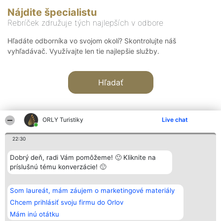
Nájdite špecialistu
Rebríček združuje tých najlepších v odbore
Hľadáte odborníka vo svojom okolí? Skontrolujte náš
vyhľadávač. Využívajte len tie najlepšie služby.
Hľadať
ORLY Turistiky
Live chat
22:30
Organizátor hodnotenia
Hodnotenie
Kontakt
Dobrý deň, radi Vám pomôžeme! 🙂 Kliknite na
Bright Side Solutions sp. z o.
Laureáti
Kontakt
príslušnú tému konverzácie! 🙂
o. sp. k.
Lista
ul. Ruska 22
wszystkich
Wrocław 50-079
Laureatów
Som laureát, mám záujem o marketingové materiály
KRS 0000749100 | Regon
Podmienky
381313360 | NIP 8943132676
Obchodné
Chcem prihlásiť svoju firmu do Orlov
+48 508 492 400
podmienky
Mám inú otátku
Zásady