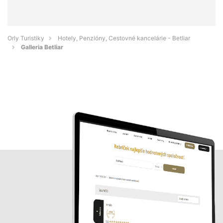
Orly Turistiky
Hotely, Penzióny, Cestovné kancelárie - Betliar
Galleria Betliar