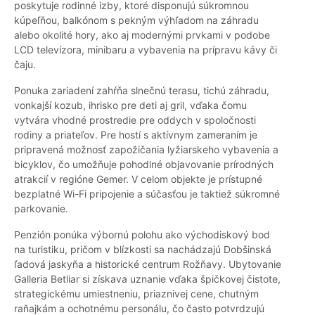
poskytuje rodinné izby, ktoré disponujú súkromnou
kúpeľňou, balkónom s pekným výhľadom na záhradu
alebo okolité hory, ako aj modernými prvkami v podobe
LCD televízora, minibaru a vybavenia na prípravu kávy či
čaju.
Ponuka zariadení zahŕňa slnečnú terasu, tichú záhradu,
vonkajší kozub, ihrisko pre deti aj gril, vďaka čomu
vytvára vhodné prostredie pre oddych v spoločnosti
rodiny a priateľov. Pre hostí s aktívnym zameraním je
pripravená možnosť zapožičania lyžiarskeho vybavenia a
bicyklov, čo umožňuje pohodlné objavovanie prírodných
atrakcií v regióne Gemer. V celom objekte je prístupné
bezplatné Wi-Fi pripojenie a súčasťou je taktiež súkromné
parkovanie.
Penzión ponúka výbornú polohu ako východiskový bod
na turistiku, pričom v blízkosti sa nachádzajú Dobšinská
ľadová jaskyňa a historické centrum Rožňavy. Ubytovanie
Galleria Betliar si získava uznanie vďaka špičkovej čistote,
strategickému umiestneniu, priaznivej cene, chutným
raňajkám a ochotnému personálu, čo často potvrdzujú