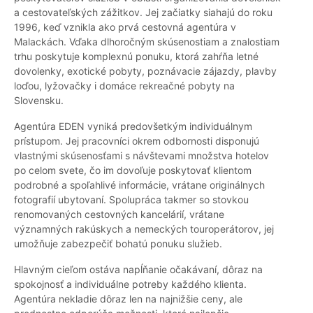
a cestovateľských zážitkov. Jej začiatky siahajú do roku
1996, keď vznikla ako prvá cestovná agentúra v
Malackách. Vďaka dlhoročným skúsenostiam a znalostiam
trhu poskytuje komplexnú ponuku, ktorá zahŕňa letné
dovolenky, exotické pobyty, poznávacie zájazdy, plavby
loďou, lyžovačky i domáce rekreačné pobyty na
Slovensku.
Agentúra EDEN vyniká predovšetkým individuálnym
prístupom. Jej pracovníci okrem odbornosti disponujú
vlastnými skúsenosťami s návštevami množstva hotelov
po celom svete, čo im dovoľuje poskytovať klientom
podrobné a spoľahlivé informácie, vrátane originálnych
fotografií ubytovaní. Spolupráca takmer so stovkou
renomovaných cestovných kancelárií, vrátane
významných rakúskych a nemeckých touroperátorov, jej
umožňuje zabezpečiť bohatú ponuku služieb.
Hlavným cieľom ostáva napĺňanie očakávaní, dôraz na
spokojnosť a individuálne potreby každého klienta.
Agentúra nekladie dôraz len na najnižšie ceny, ale