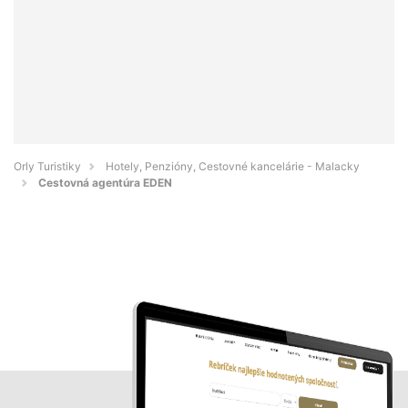
Orly Turistiky
Hotely, Penzióny, Cestovné kancelárie - Malacky
Cestovná agentúra EDEN