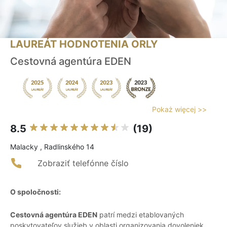
LAUREÁT HODNOTENIA ORLY
Cestovná agentúra EDEN
Pokaż więcej >>
8.5
(19)
Malacky , Radlinského 14
Zobraziť telefónne číslo
O spoločnosti:
Cestovná agentúra EDEN
patrí medzi etablovaných
poskytovateľov služieb v oblasti organizovania dovoleniek