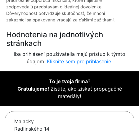
prednostne odporúča možnosti, ktoré najlepšie
zodpovedajú predstavám o ideálnej dovolenke.
Dôveryhodnosť potvrdzuje skutočnosť, že mnohí
zákazníci sa opakovane vracajú za ďalšími zážitkami.
Hodnotenia na jednotlivých
stránkach
Iba prihlásení používatelia majú prístup k týmto
údajom.
Kliknite sem pre prihlásenie.
To je tvoja firma
?
Gratulujeme!
Zistite, ako získať propagačné
materiály!
Malacky
Radlinského 14