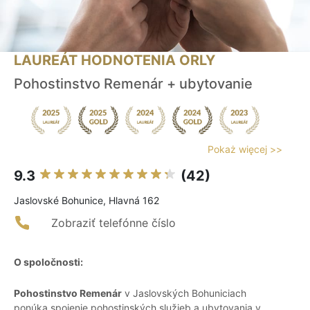
LAUREÁT HODNOTENIA ORLY
Pohostinstvo Remenár + ubytovanie
Pokaż więcej >>
9.3
(42)
Jaslovské Bohunice, Hlavná 162
Zobraziť telefónne číslo
O spoločnosti:
Pohostinstvo Remenár
v Jaslovských Bohuniciach
ponúka spojenie pohostinských služieb a ubytovania v