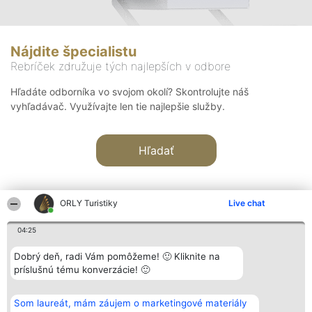
Nájdite špecialistu
Rebríček združuje tých najlepších v odbore
Hľadáte odborníka vo svojom okolí? Skontrolujte náš
vyhľadávač. Využívajte len tie najlepšie služby.
Hľadať
ORLY Turistiky
Live chat
04:25
Organizátor hodnotenia
Hodnotenie
Kontakt
Dobrý deň, radi Vám pomôžeme! 🙂 Kliknite na
Bright Side Solutions sp. z o.
Laureáti
Kontakt
príslušnú tému konverzácie! 🙂
o. sp. k.
Lista
ul. Ruska 22
wszystkich
Wrocław 50-079
Laureatów
Som laureát, mám záujem o marketingové materiály
KRS 0000749100 | Regon
Podmienky