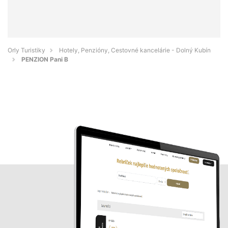
Orly Turistiky
Hotely, Penzióny, Cestovné kancelárie - Dolný Kubín
PENZION Pani B