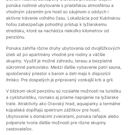
ponúka rodinné ubytovanie s priateľskou atmosférou a
vhodným zázemím pre hostí so záujmom o oddych i
aktívne trávenie voľného času. Lokalizácia pod Kubínskou
hoľou zabezpečuje pohodlný prístup k lyžiarskemu
stredisku, ktoré sa nachádza niekoľko kilometrov od
penziónu.
Ponuka zahŕňa rôzne druhy ubytovania od dvojlôžkových
izieb až po apartmány vhodné pre rodiny a väčšie
skupiny. Využiť je možné záhradu, terasu a bezplatné
súkromné parkovisko. Medzi ďalšie vybavenie patrí sauna,
spoločenský priestor s barom a deti majú k dispozícii
ihrisko. Pre dospelých je pripravený vonkajší krb a gril.
V blízkom okolí penziónu sú rozsiahle možnosti na turistiku
a cykloturistiku, rovnako aj priame napojenie na lyžiarske
trate. Atraktivity ako Oravský hrad, aquaparky a termálne
kúpaliská dopĺňajú spektrum zážitkov pre hostí.
Ubytovanie s domácimi zvieratami, ponuka raňajok alebo
polpenzie tvoria ďalšie možnosti pre rôzne skupiny
cestovateľov.