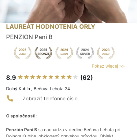
LAUREÁT HODNOTENIA ORLY
PENZION Pani B
Pokaż więcej >>
8.9
(62)
Dolný Kubín , Beňova Lehota 24
Zobraziť telefónne číslo
O spoločnosti:
Penzión Pani B
sa nachádza v dedine Beňova Lehota pri
Dolnom Kubíne, obklopený oravskou prírodou. Objekt