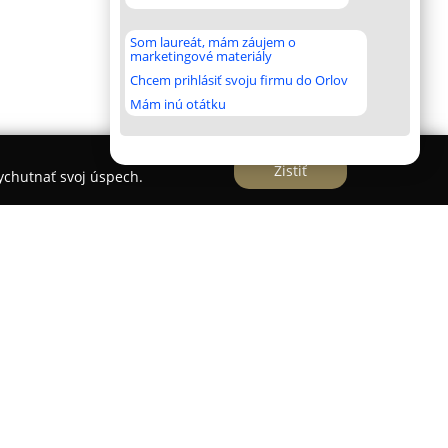
Som laureát, mám záujem o
marketingové materiály
Chcem prihlásiť svoju firmu do Orlov
Mám inú otátku
Zistiť
vychutnať svoj úspech.
sa v Bardejovských Kúpeľoch, predstavuje vhodné
ovu v malebnom a historickom prostredí jedného
ov na Slovensku. Umiestnený v pokojnej časti
 prírodou a liečivými minerálnymi prameňmi,