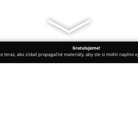
Gratulujeme!
ite teraz, ako získať propagačné materiály, aby ste si mohli naplno 
rie - Bardejov
Hotel "Zornicka",Slovakia
O spoločnosti:
Hotel Zornička
, nachádzajúci 
miesto pre tichý oddych a obn
z najstarších kúpeľných región
kúpeľov, penzión je obklopený