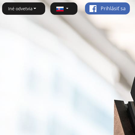
Prihlásiť sa
Iné odvetvia