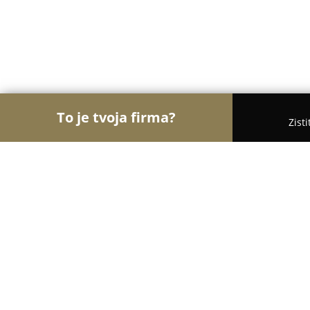
To je tvoja firma?
Zist
Orly Turistiky
Hotely, Penzióny, Cestovné kancelá
Hotel "Zornicka",Slovakia