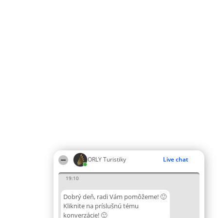
ORLY Turistiky
Live chat
19:10
Dobrý deň, radi Vám pomôžeme! 🙂
Kliknite na príslušnú tému
konverzácie! 🙂