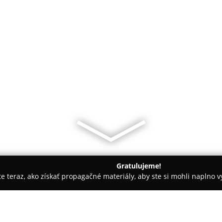
Gratulujeme!
ite teraz, ako získať propagačné materiály, aby ste si mohli naplno 
árie - Pukanec
Štiavnica Mountains