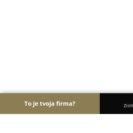
To je tvoja firma?
Zist
Orly Turistiky
Hotely, Penzióny, Cestovné kancel