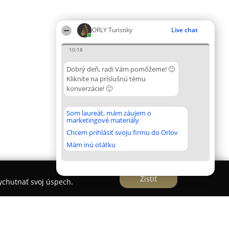
ORLY Turistiky
Live chat
10:18
Dobrý deň, radi Vám pomôžeme! 🙂
Kliknite na príslušnú tému
konverzácie! 🙂
Som laureát, mám záujem o
marketingové materiály
Chcem prihlásiť svoju firmu do Orlov
Mám inú otátku
Zistiť
vychutnať svoj úspech.