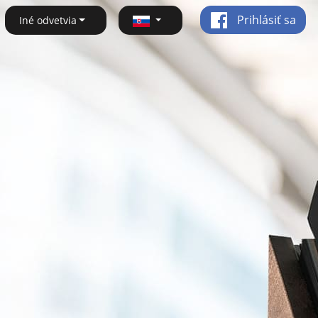
Prihlásiť sa
Iné odvetvia