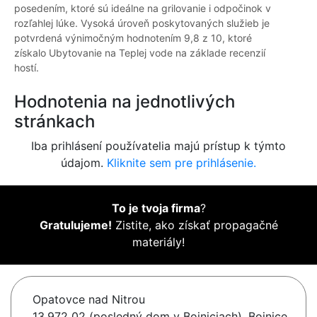
posedením, ktoré sú ideálne na grilovanie i odpočinok v
rozľahlej lúke. Vysoká úroveň poskytovaných služieb je
potvrdená výnimočným hodnotením 9,8 z 10, ktoré
získalo Ubytovanie na Teplej vode na základe recenzií
hostí.
Hodnotenia na jednotlivých
stránkach
Iba prihlásení používatelia majú prístup k týmto
údajom.
Kliknite sem pre prihlásenie.
To je tvoja firma
?
Gratulujeme!
Zistite, ako získať propagačné
materiály!
Opatovce nad Nitrou
13,972 02 (posledný dom v Bojniciach), Bojnice