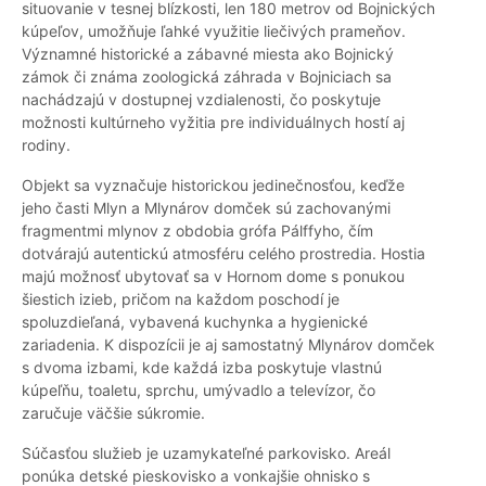
situovanie v tesnej blízkosti, len 180 metrov od Bojnických
kúpeľov, umožňuje ľahké využitie liečivých prameňov.
Významné historické a zábavné miesta ako Bojnický
zámok či známa zoologická záhrada v Bojniciach sa
nachádzajú v dostupnej vzdialenosti, čo poskytuje
možnosti kultúrneho vyžitia pre individuálnych hostí aj
rodiny.
Objekt sa vyznačuje historickou jedinečnosťou, keďže
jeho časti Mlyn a Mlynárov domček sú zachovanými
fragmentmi mlynov z obdobia grófa Pálffyho, čím
dotvárajú autentickú atmosféru celého prostredia. Hostia
majú možnosť ubytovať sa v Hornom dome s ponukou
šiestich izieb, pričom na každom poschodí je
spoluzdieľaná, vybavená kuchynka a hygienické
zariadenia. K dispozícii je aj samostatný Mlynárov domček
s dvoma izbami, kde každá izba poskytuje vlastnú
kúpeľňu, toaletu, sprchu, umývadlo a televízor, čo
zaručuje väčšie súkromie.
Súčasťou služieb je uzamykateľné parkovisko. Areál
ponúka detské pieskovisko a vonkajšie ohnisko s