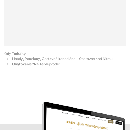
Orly Turistiky
Hotely, Penzióny, Cestovné kancelárie - Opatovce nad Nitrou
Ubytovanie "Na Teplej vode"