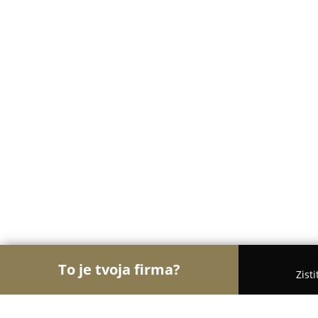
To je tvoja firma?
Zist