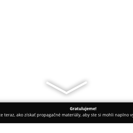
Gratulujeme!
ite teraz, ako získať propagačné materiály, aby ste si mohli naplno 