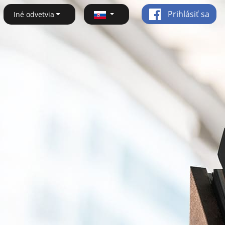
Prihlásiť sa
Iné odvetvia