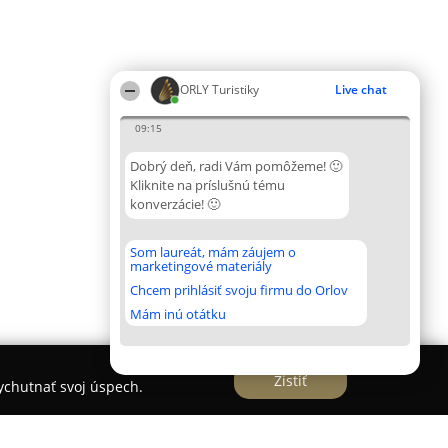
ORLY Turistiky
Live chat
09:15
Dobrý deň, radi Vám pomôžeme! 🙂
Kliknite na príslušnú tému
konverzácie! 🙂
Som laureát, mám záujem o
marketingové materiály
Chcem prihlásiť svoju firmu do Orlov
Mám inú otátku
Zistiť
vychutnať svoj úspech.